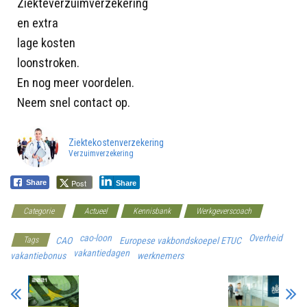
Ziekteverzuimverzekering
en extra
lage kosten
loonstroken.
En nog meer voordelen.
Neem snel contact op.
Ziektekostenverzekering
Verzuimverzekering
Post
Share
Share
Categorie
Actueel
Kennisbank
Werkgeverscoach
cao-loon
Overheid
Tags
CAO
Europese vakbondskoepel ETUC
vakantiedagen
vakantiebonus
werknemers