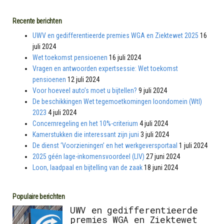
Recente berichten
UWV en gedifferentieerde premies WGA en Ziektewet 2025
16
juli 2024
Wet toekomst pensioenen
16 juli 2024
Vragen en antwoorden expertsessie: Wet toekomst
pensioenen
12 juli 2024
Voor hoeveel auto’s moet u bijtellen?
9 juli 2024
De beschikkingen Wet tegemoetkomingen loondomein (Wtl)
2023
4 juli 2024
Concernregeling en het 10%-criterium
4 juli 2024
Kamerstukken die interessant zijn juni
3 juli 2024
De dienst ‘Voorzieningen’ en het werkgeversportaal
1 juli 2024
2025 géén lage-inkomensvoordeel (LIV)
27 juni 2024
Loon, laadpaal en bijtelling van de zaak
18 juni 2024
Populaire berichten
UWV en gedifferentieerde
premies WGA en Ziektewet