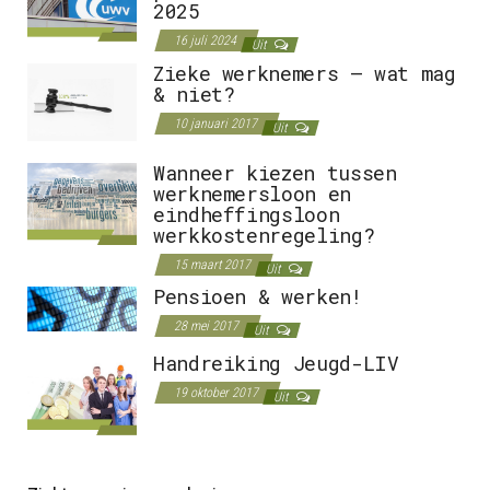
2025
16 juli 2024
Uit
Zieke werknemers – wat mag
& niet?
10 januari 2017
Uit
Wanneer kiezen tussen
werknemersloon en
eindheffingsloon
werkkostenregeling?
15 maart 2017
Uit
Pensioen & werken!
28 mei 2017
Uit
Handreiking Jeugd-LIV
19 oktober 2017
Uit