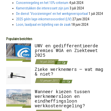
Concernregeling en het 10%-criterium
4 juli 2024
Kamerstukken die interessant zijn juni
3 juli 2024
De dienst ‘Voorzieningen’ en het werkgeversportaal
1 juli 2024
2025 géén lage-inkomensvoordeel (LIV)
27 juni 2024
Loon, laadpaal en bijtelling van de zaak
18 juni 2024
Populaire berichten
UWV en gedifferentieerde
premies WGA en Ziektewet
2025
16 juli 2024
Uit
Zieke werknemers – wat mag
& niet?
10 januari 2017
Uit
Wanneer kiezen tussen
werknemersloon en
eindheffingsloon
werkkostenregeling?