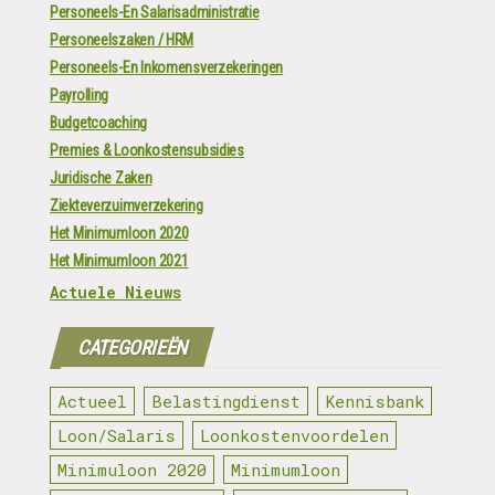
Personeels-En Salarisadministratie
Personeelszaken / HRM
Personeels-En Inkomensverzekeringen
Payrolling
Budgetcoaching
Premies & Loonkostensubsidies
Juridische Zaken
Ziekteverzuimverzekering
Het Minimumloon 2020
Het Minimumloon 2021
Actuele Nieuws
CATEGORIEËN
Actueel
Belastingdienst
Kennisbank
Loon/Salaris
Loonkostenvoordelen
Minimuloon 2020
Minimumloon