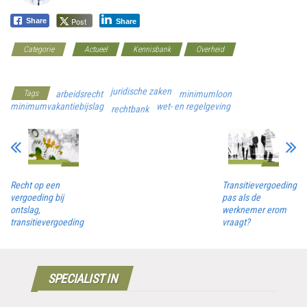
Post
Share
Share
Categorie
Actueel
Kennisbank
Overheid
Werkgeverscoach
juridische zaken
Tags
arbeidsrecht
minimumloon
minimumvakantiebijslag
wet- en regelgeving
rechtbank
Recht op een
Transitievergoeding
vergoeding bij
pas als de
ontslag,
werknemer erom
transitievergoeding
vraagt?
SPECIALIST IN