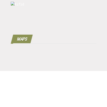
MAPS
Copyright © 2016 - 2024 | 100%
Werkgeverscoach B.V.
| Designed by
MPG |
Disclaimer