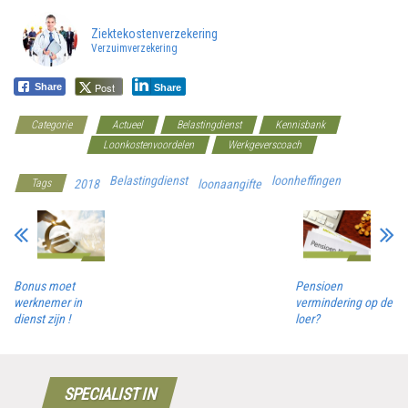
Ziektekostenverzekering
Verzuimverzekering
Post
Share
Share
Categorie
Actueel
Belastingdienst
Kennisbank
Loon/Salaris
Loonkostenvoordelen
Werkgeverscoach
Belastingdienst
loonheffingen
Tags
2018
loonaangifte
Bonus moet
Pensioen
werknemer in
vermindering op de
dienst zijn !
loer?
SPECIALIST IN