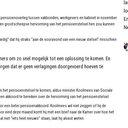
l
lo
se pensioenoverleg tussen vakbonden, werkgevers en kabinet in november
E
 een grootscheepse hervorming van het pensioenstelsel hen zou kunnen
N
ardig” dat hij straks “aan de vooravond van een nieuw stelsel” misschien
tners om zo snel mogelijk tot een oplossing te komen. En
 zorgen dat er geen verlagingen doorgevoerd hoeven te
an het pensioenstelsel te komen, aldus minister Koolmees van Sociale
en akkoord te bereiken over de hervorming van het pensioenstelsel.
r een beter pensioenakkoord. Koolmees wil niet zeggen of hij de
voor eind deze maand komt hij met een brief naar de Kamer over hoe het
 niet “iets heel nieuws” staan, laat hij alvast weten.