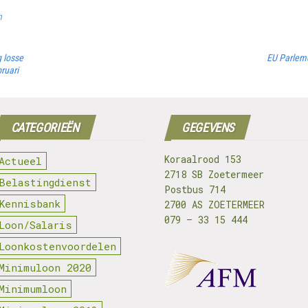
n
g losse
EU Parleme
ruari
CATEGORIEËN
GEGEVENS
Koraalrood 153
Actueel
2718 SB Zoetermeer
Belastingdienst
Postbus 714
Kennisbank
2700 AS ZOETERMEER
079 – 33 15 444
Loon/Salaris
Loonkostenvoordelen
Minimuloon 2020
Minimumloon