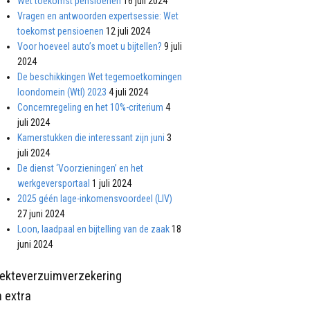
Wet toekomst pensioenen
16 juli 2024
Vragen en antwoorden expertsessie: Wet
toekomst pensioenen
12 juli 2024
Voor hoeveel auto’s moet u bijtellen?
9 juli
2024
De beschikkingen Wet tegemoetkomingen
loondomein (Wtl) 2023
4 juli 2024
Concernregeling en het 10%-criterium
4
juli 2024
Kamerstukken die interessant zijn juni
3
juli 2024
De dienst ‘Voorzieningen’ en het
werkgeversportaal
1 juli 2024
2025 géén lage-inkomensvoordeel (LIV)
27 juni 2024
Loon, laadpaal en bijtelling van de zaak
18
juni 2024
iekteverzuimverzekering
 extra