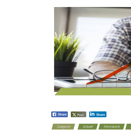
Post
Share
Share
Categorie
Actueel
Kennisbank