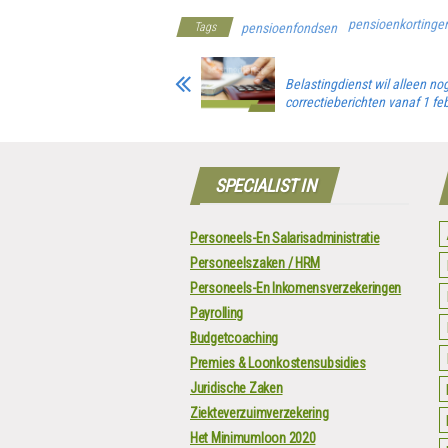
pensioenkortinge
Tags
pensioenfondsen
Belastingdienst wil alleen no
correctieberichten vanaf 1 feb
SPECIALIST IN
Personeels-En Salarisadministratie
Personeelszaken / HRM
Personeels-En Inkomensverzekeringen
Payrolling
Budgetcoaching
Premies & Loonkostensubsidies
Juridische Zaken
Ziekteverzuimverzekering
Het Minimumloon 2020