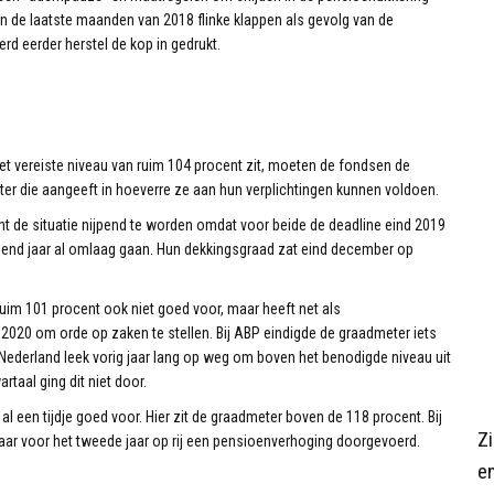
n de laatste maanden van 2018 flinke klappen als gevolg van de
d eerder herstel de kop in gedrukt.
het vereiste niveau van ruim 104 procent zit, moeten de fondsen de
er die aangeeft in hoeverre ze aan hun verplichtingen kunnen voldoen.
t de situatie nijpend te worden omdat voor beide de deadline eind 2019
olgend jaar al omlaag gaan. Hun dekkingsgraad zat eind december op
im 101 procent ook niet goed voor, maar heeft net als
2020 om orde op zaken te stellen. Bij ABP eindigde de graadmeter iets
Nederland leek vorig jaar lang op weg om boven het benodigde niveau uit
taal ging dit niet door.
l een tijdje goed voor. Hier zit de graadmeter boven de 118 procent. Bij
Z
aar voor het tweede jaar op rij een pensioenverhoging doorgevoerd.
en