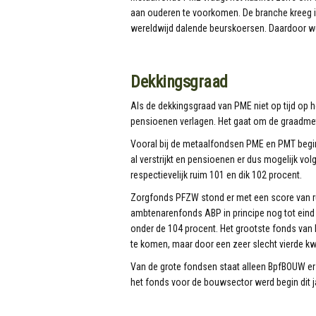
aan ouderen te voorkomen. De branche kreeg i
wereldwijd dalende beurskoersen. Daardoor wer
Dekkingsgraad
Als de dekkingsgraad van PME niet op tijd op 
pensioenen verlagen. Het gaat om de graadmet
Vooral bij de metaalfondsen PME en PMT begin
al verstrijkt en pensioenen er dus mogelijk v
respectievelijk ruim 101 en dik 102 procent.
Zorgfonds PFZW stond er met een score van ru
ambtenarenfonds ABP in principe nog tot eind 
onder de 104 procent. Het grootste fonds van 
te komen, maar door een zeer slecht vierde kwar
Van de grote fondsen staat alleen BpfBOUW er a
het fonds voor de bouwsector werd begin dit j