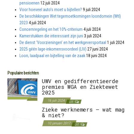
pensioenen
12 juli 2024
Voor hoeveel auto’s moet u bijtellen?
9 juli 2024
De beschikkingen Wet tegemoetkomingen loondomein (Wtl)
2023
4 juli 2024
Concernregeling en het 10%-criterium
4 juli 2024
Kamerstukken die interessant zijn juni
3 juli 2024
De dienst ‘Voorzieningen’ en het werkgeversportaal
1 juli 2024
2025 géén lage-inkomensvoordeel (LIV)
27 juni 2024
Loon, laadpaal en bijtelling van de zaak
18 juni 2024
Populaire berichten
UWV en gedifferentieerde
premies WGA en Ziektewet
2025
16 juli 2024
Uit
Zieke werknemers – wat mag
& niet?
10 januari 2017
Uit