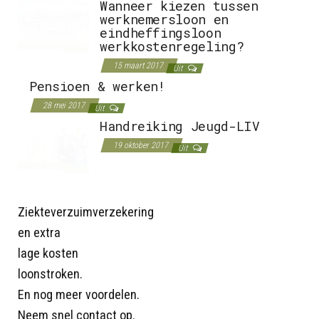
Wanneer kiezen tussen
werknemersloon en
eindheffingsloon
werkkostenregeling?
15 maart 2017
Uit
Pensioen & werken!
28 mei 2017
Uit
Handreiking Jeugd-LIV
19 oktober 2017
Uit
Ziekteverzuimverzekering
en extra
lage kosten
loonstroken.
En nog meer voordelen.
Neem snel contact op.