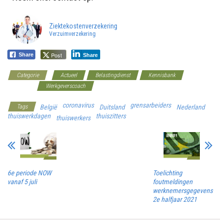
Ziektekostenverzekering
Verzuimverzekering
Post
Share
Share
Categorie
Actueel
Belastingdienst
Kennisbank
Overheid
Werkgeverscoach
coronavirus
grensarbeiders
Tags
België
Duitsland
Nederland
thuiswerkdagen
thuiszitters
thuiswerkers
6e periode NOW
Toelichting
vanaf 5 juli
foutmeldingen
werknemersgegevens
2e halfjaar 2021