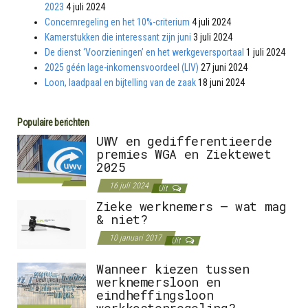
2023
4 juli 2024
Concernregeling en het 10%-criterium
4 juli 2024
Kamerstukken die interessant zijn juni
3 juli 2024
De dienst ‘Voorzieningen’ en het werkgeversportaal
1 juli 2024
2025 géén lage-inkomensvoordeel (LIV)
27 juni 2024
Loon, laadpaal en bijtelling van de zaak
18 juni 2024
Populaire berichten
UWV en gedifferentieerde
premies WGA en Ziektewet
2025
16 juli 2024
Uit
Zieke werknemers – wat mag
& niet?
10 januari 2017
Uit
Wanneer kiezen tussen
werknemersloon en
eindheffingsloon
werkkostenregeling?