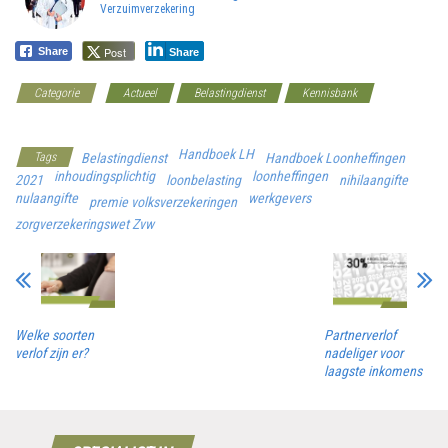
Verzuimverzekering
Post
Share
Share
Categorie
Actueel
Belastingdienst
Kennisbank
Werkgeverscoach
Handboek LH
Tags
Belastingdienst
Handboek Loonheffingen
inhoudingsplichtig
loonheffingen
2021
loonbelasting
nihilaangifte
nulaangifte
werkgevers
premie volksverzekeringen
zorgverzekeringswet Zvw
Welke soorten
Partnerverlof
verlof zijn er?
nadeliger voor
laagste inkomens