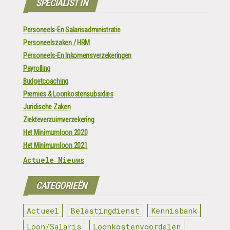
SPECIALIST IN
Personeels-En Salarisadministratie
Personeelszaken / HRM
Personeels-En Inkomensverzekeringen
Payrolling
Budgetcoaching
Premies & Loonkostensubsidies
Juridische Zaken
Ziekteverzuimverzekering
Het Minimumloon 2020
Het Minimumloon 2021
Actuele Nieuws
CATEGORIEËN
Actueel
Belastingdienst
Kennisbank
Loon/Salaris
Loonkostenvoordelen