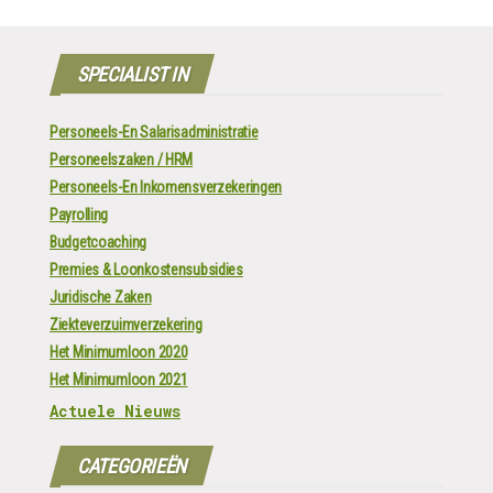
SPECIALIST IN
Personeels-En Salarisadministratie
Personeelszaken / HRM
Personeels-En Inkomensverzekeringen
Payrolling
Budgetcoaching
Premies & Loonkostensubsidies
Juridische Zaken
Ziekteverzuimverzekering
Het Minimumloon 2020
Het Minimumloon 2021
Actuele Nieuws
CATEGORIEËN