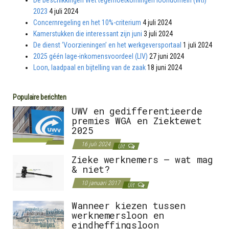
2023
4 juli 2024
Concernregeling en het 10%-criterium
4 juli 2024
Kamerstukken die interessant zijn juni
3 juli 2024
De dienst ‘Voorzieningen’ en het werkgeversportaal
1 juli 2024
2025 géén lage-inkomensvoordeel (LIV)
27 juni 2024
Loon, laadpaal en bijtelling van de zaak
18 juni 2024
Populaire berichten
UWV en gedifferentieerde
premies WGA en Ziektewet
2025
16 juli 2024
Uit
Zieke werknemers – wat mag
& niet?
10 januari 2017
Uit
Wanneer kiezen tussen
werknemersloon en
eindheffingsloon