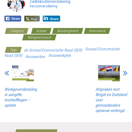
Ziektekostenverzekering
Verzuimverzekering
Post
Share
Share
Categorie
Actueel
Belastingdienst
Kennisbank
Overheid
Werkgeverscoach
Sociaal Economische
Tags
de Sociaal-Economische Raad (SER)
Raad (SER)
thuiswerkplek
thuiswerken
Werkgeversbetaling
Afspraken met
in aangifte
België en Duitsland
loonheffingen –
over
update
grensarbeiders
opnieuw verlengd