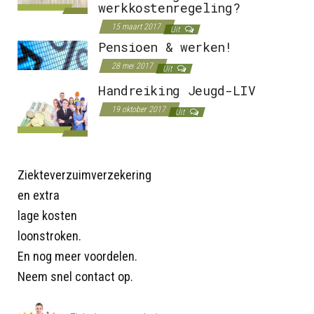
werkkostenregeling?
15 maart 2017
Uit
Pensioen & werken!
28 mei 2017
Uit
Handreiking Jeugd-LIV
19 oktober 2017
Uit
Ziekteverzuimverzekering
en extra
lage kosten
loonstroken.
En nog meer voordelen.
Neem snel contact op.