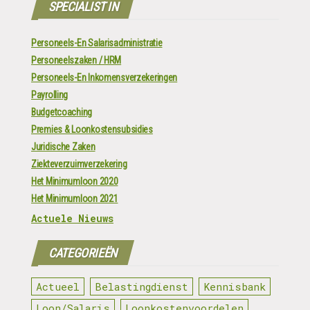
SPECIALIST IN
Personeels-En Salarisadministratie
Personeelszaken / HRM
Personeels-En Inkomensverzekeringen
Payrolling
Budgetcoaching
Premies & Loonkostensubsidies
Juridische Zaken
Ziekteverzuimverzekering
Het Minimumloon 2020
Het Minimumloon 2021
Actuele Nieuws
CATEGORIEËN
Actueel
Belastingdienst
Kennisbank
Loon/Salaris
Loonkostenvoordelen