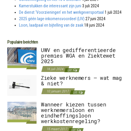
Kamerstukken die interessant zijn juni
3 juli 2024
De dienst ‘Voorzieningen’ en het werkgeversportaal
1 juli 2024
2025 géén lage-inkomensvoordeel (LIV)
27 juni 2024
Loon, laadpaal en bijtelling van de zaak
18 juni 2024
Populaire berichten
UWV en gedifferentieerde
premies WGA en Ziektewet
2025
16 juli 2024
Uit
Zieke werknemers – wat mag
& niet?
10 januari 2017
Uit
Wanneer kiezen tussen
werknemersloon en
eindheffingsloon
werkkostenregeling?
15 maart 2017
Uit