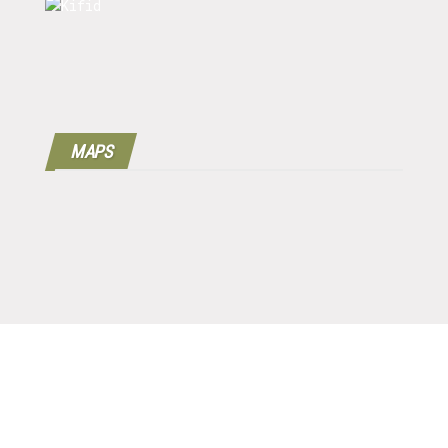
MAPS
Copyright © 2016 - 2024 | 100%
Werkgeverscoach B.V.
| Designed by
MPG |
Disclaimer