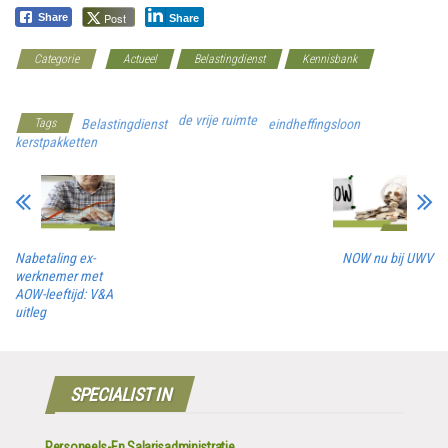
Post
Share
Share
Categorie
Actueel
Belastingdienst
Kennisbank
Werkgeverscoach
de vrije ruimte
Tags
Belastingdienst
eindheffingsloon
kerstpakketten
Nabetaling ex-
NOW nu bij UWV
werknemer met
AOW-leeftijd: V&A
uitleg
SPECIALIST IN
Personeels-En Salarisadministratie