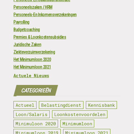
Personeelszaken / HRM
Personeels-En Inkomensverzekeringen
Payrolling
Budgetcoaching
Premies & Loonkostensubsidies
Juridische Zaken
Ziekteverzuimverzekering
Het Minimumloon 2020
Het Minimumloon 2021
Actuele Nieuws
CATEGORIEËN
Actueel
Belastingdienst
Kennisbank
Loon/Salaris
Loonkostenvoordelen
Minimuloon 2020
Minimumloon
Minimumloon 2019
Minimumloon 2021