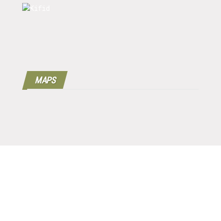
MAPS
Copyright © 2016 - 2024 | 100%
Werkgeverscoach B.V.
| Designed by
MPG |
Disclaimer