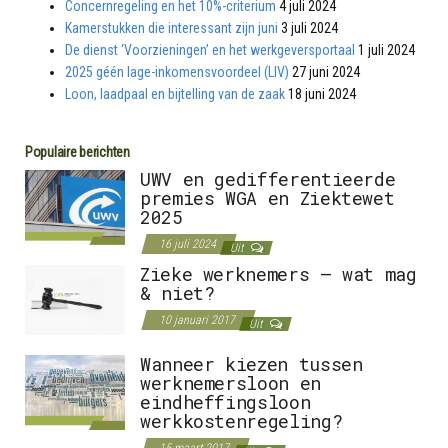
Concernregeling en het 10%-criterium
4 juli 2024
Kamerstukken die interessant zijn juni
3 juli 2024
De dienst ‘Voorzieningen’ en het werkgeversportaal
1 juli 2024
2025 géén lage-inkomensvoordeel (LIV)
27 juni 2024
Loon, laadpaal en bijtelling van de zaak
18 juni 2024
Populaire berichten
UWV en gedifferentieerde
premies WGA en Ziektewet
2025
16 juli 2024
Uit
Zieke werknemers – wat mag
& niet?
10 januari 2017
Uit
Wanneer kiezen tussen
werknemersloon en
eindheffingsloon
werkkostenregeling?
15 maart 2017