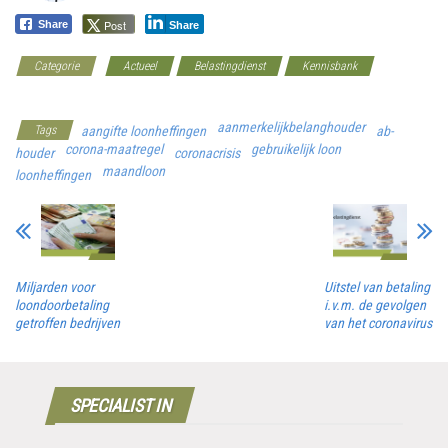
Post
Share
Share
Categorie
Actueel
Belastingdienst
Kennisbank
Werkgeverscoach
aanmerkelijkbelanghouder
Tags
aangifte loonheffingen
ab-
corona-maatregel
gebruikelijk loon
houder
coronacrisis
maandloon
loonheffingen
Miljarden voor
Uitstel van betaling
loondoorbetaling
i.v.m. de gevolgen
getroffen bedrijven
van het coronavirus
SPECIALIST IN