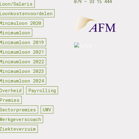
079 – 33 15 444
Loon/Salaris
Loonkostenvoordelen
Minimuloon 2020
Minimumloon
Minimumloon 2019
Minimumloon 2021
Minimumloon 2022
Minimumloon 2023
Minimumloon 2024
Overheid
Payrolling
Premies
Sectorpremies
UWV
Werkgeverscoach
Ziekteverzuim