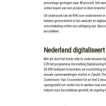
percentage gestegen naar 48 procent. Het aan
online kopen van een product in deze branche 
Uit onderzoek van de KVK over ondernemen in t
hebben geïnvesteerd in hun website en digita
omschakeling echter een uitdaging zijn. Bijvo
beschikken.
Nederland digitaliseert
Met als doel het brede mkb te ondersteunen bij
EZK het programma Versnelling Digitalisering MK
50.000 bedrijven te bereiken via voorlichting e
nieuwe samenwerkingen starten in Zwolle, Flev
Zoetermeer. Van 3 november tot en met 2 dec
opengesteld om verder toe te werken naar een l
miljoen euro beschikbaar gesteld, de regeling 