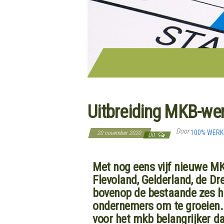
Uitbreiding MKB-wer
Door
100% WER
20 november 2020
Uit
Met nog eens vijf nieuwe MKB
Flevoland, Gelderland, de D
bovenop de bestaande zes he
ondernemers om te groeien. Z
voor het mkb belangrijker d