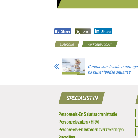
Post
Share
Share
Categorie
Werkgeverscoach
Coronavirus fiscale maatrege
bij buitenlandse situaties
SPECIALIST IN
Personeels-En Salarisadministratie
Personeelszaken / HRM
Personeels-En Inkomensverzekeringen
Payrolling