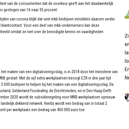
deel van de consumenten dat de voorkeur geeft aan het daadwerkelijk
is gestegen van 16 naar 35 procent.
ijden van corona blijkt dat veel mkb-bedrijven inmiddels daarom verder
al klantcontact. Voor een deel van mkb-ondernemers kan deze
orbeeld omdat ze niet over de benodigde kennis en vaardigheden
Z
en
l
lo
E
 het maken van een digitaliseringsslag, is in 2018 door het ministerie van
N
B gestart. Met de vijf extra werkplaatsen beoogt EZK in drie jaar tijd
n 3.500 bedrijven te helpen bij het maken van een digitaliseringsslag. De
oland, Gelderland Foodvalley, de Drechtsteden, en in Den Haag-Delft-
ember 2020 wordt de subsidieregeling voor MKB-werkplaatsen opnieuw
andelijk dekkend netwerk. Hierbij wordt een bedrag van in totaal 2
kent per werkplaats een bedrag van 450.000 euro toe.