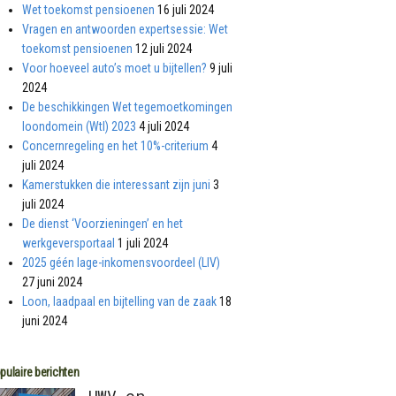
Wet toekomst pensioenen
16 juli 2024
Vragen en antwoorden expertsessie: Wet
toekomst pensioenen
12 juli 2024
Voor hoeveel auto’s moet u bijtellen?
9 juli
2024
De beschikkingen Wet tegemoetkomingen
loondomein (Wtl) 2023
4 juli 2024
Concernregeling en het 10%-criterium
4
juli 2024
Kamerstukken die interessant zijn juni
3
juli 2024
De dienst ‘Voorzieningen’ en het
werkgeversportaal
1 juli 2024
2025 géén lage-inkomensvoordeel (LIV)
27 juni 2024
Loon, laadpaal en bijtelling van de zaak
18
juni 2024
pulaire berichten
UWV en