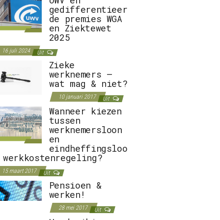
gedifferentieer
de premies WGA
en Ziektewet
2025
16 juli 2024
Uit
Zieke
werknemers –
wat mag & niet?
10 januari 2017
Uit
Wanneer kiezen
tussen
werknemersloon
en
eindheffingsloo
 werkkostenregeling?
15 maart 2017
Uit
Pensioen &
werken!
28 mei 2017
Uit