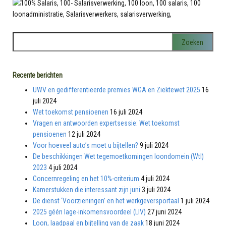
Recente berichten
UWV en gedifferentieerde premies WGA en Ziektewet 2025
16
juli 2024
Wet toekomst pensioenen
16 juli 2024
Vragen en antwoorden expertsessie: Wet toekomst
pensioenen
12 juli 2024
Voor hoeveel auto’s moet u bijtellen?
9 juli 2024
De beschikkingen Wet tegemoetkomingen loondomein (Wtl)
2023
4 juli 2024
Concernregeling en het 10%-criterium
4 juli 2024
Kamerstukken die interessant zijn juni
3 juli 2024
De dienst ‘Voorzieningen’ en het werkgeversportaal
1 juli 2024
2025 géén lage-inkomensvoordeel (LIV)
27 juni 2024
Loon, laadpaal en bijtelling van de zaak
18 juni 2024