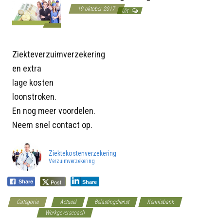
19 oktober 2017
Uit
Ziekteverzuimverzekering
en extra
lage kosten
loonstroken.
En nog meer voordelen.
Neem snel contact op.
Ziektekostenverzekering
Verzuimverzekering
Post
Share
Share
Categorie
Actueel
Belastingdienst
Kennisbank
Overheid
Werkgeverscoach