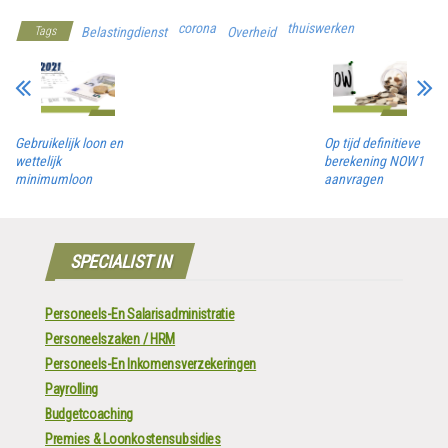
corona
thuiswerken
Tags
Belastingdienst
Overheid
Gebruikelijk loon en
Op tijd definitieve
wettelijk
berekening NOW1
minimumloon
aanvragen
SPECIALIST IN
Personeels-En Salarisadministratie
Personeelszaken / HRM
Personeels-En Inkomensverzekeringen
Payrolling
Budgetcoaching
Premies & Loonkostensubsidies