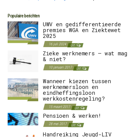
Populaire berichten
UWV en gedifferentieerde
premies WGA en Ziektewet
2025
16 juli 2024
Uit
Zieke werknemers – wat mag
& niet?
10 januari 2017
Uit
Wanneer kiezen tussen
werknemersloon en
eindheffingsloon
werkkostenregeling?
15 maart 2017
Uit
Pensioen & werken!
28 mei 2017
Uit
Handreiking Jeugd-LIV