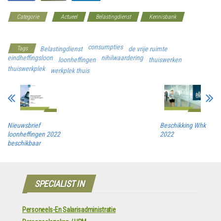
Categorie
Actueel
Belastingdienst
Kennisbank
Werkgeverscoach
consumpties
Tags
Belastingdienst
de vrije ruimte
eindheffingsloon
nihilwaardering
loonheffingen
thuiswerken
thuiswerkplek
werkplek thuis
Nieuwsbrief
Beschikking Whk
loonheffingen 2022
2022
beschikbaar
SPECIALIST IN
Personeels-En Salarisadministratie