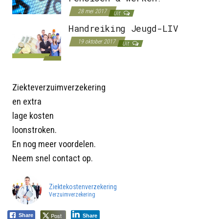
28 mei 2017
Uit
Handreiking Jeugd-LIV
19 oktober 2017
Uit
Ziekteverzuimverzekering
en extra
lage kosten
loonstroken.
En nog meer voordelen.
Neem snel contact op.
Ziektekostenverzekering
Verzuimverzekering
Post
Share
Share