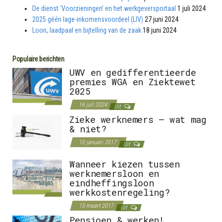
De dienst ‘Voorzieningen’ en het werkgeversportaal
1 juli 2024
2025 géén lage-inkomensvoordeel (LIV)
27 juni 2024
Loon, laadpaal en bijtelling van de zaak
18 juni 2024
Populaire berichten
UWV en gedifferentieerde
premies WGA en Ziektewet
2025
16 juli 2024
Uit
Zieke werknemers – wat mag
& niet?
10 januari 2017
Uit
Wanneer kiezen tussen
werknemersloon en
eindheffingsloon
werkkostenregeling?
15 maart 2017
Uit
Pensioen & werken!