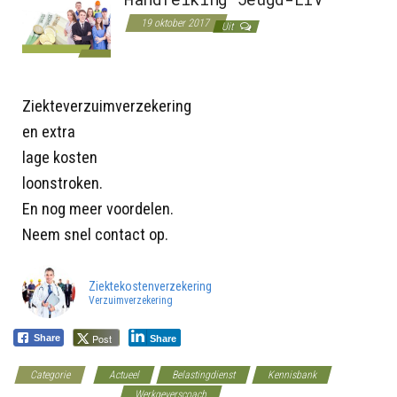
19 oktober 2017
Uit
Ziekteverzuimverzekering
en extra
lage kosten
loonstroken.
En nog meer voordelen.
Neem snel contact op.
Ziektekostenverzekering
Verzuimverzekering
Post
Share
Share
Categorie
Actueel
Belastingdienst
Kennisbank
Loonkostenvoordelen
Werkgeverscoach