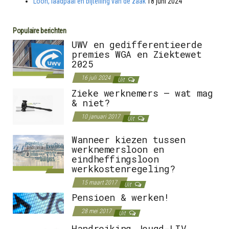
Loon, laadpaal en bijtelling van de zaak
18 juni 2024
Populaire berichten
UWV en gedifferentieerde
premies WGA en Ziektewet
2025
16 juli 2024
Uit
Zieke werknemers – wat mag
& niet?
10 januari 2017
Uit
Wanneer kiezen tussen
werknemersloon en
eindheffingsloon
werkkostenregeling?
15 maart 2017
Uit
Pensioen & werken!
28 mei 2017
Uit
Handreiking Jeugd-LIV