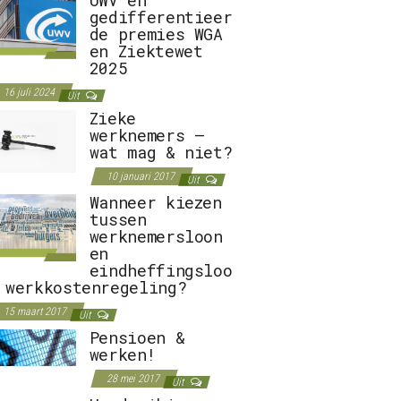
gedifferentieer
de premies WGA
en Ziektewet
2025
16 juli 2024
Uit
Zieke
werknemers –
wat mag & niet?
10 januari 2017
Uit
Wanneer kiezen
tussen
werknemersloon
en
eindheffingsloo
 werkkostenregeling?
15 maart 2017
Uit
Pensioen &
werken!
28 mei 2017
Uit