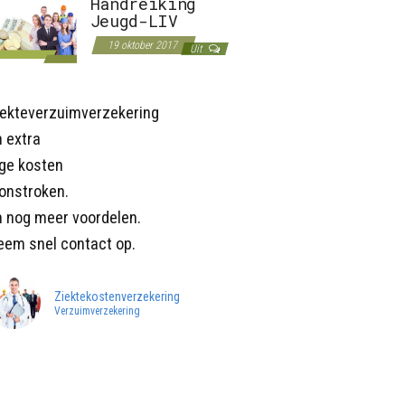
Handreiking
Jeugd-LIV
19 oktober 2017
Uit
iekteverzuimverzekering
 extra
age kosten
onstroken.
n nog meer voordelen.
eem snel contact op.
Ziektekostenverzekering
Verzuimverzekering