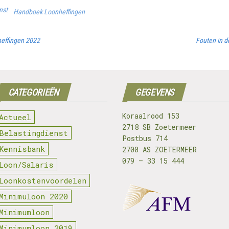
nst
Handboek Loonheffingen
heffingen 2022
Fouten in 
CATEGORIEËN
GEGEVENS
Koraalrood 153
Actueel
2718 SB Zoetermeer
Belastingdienst
Postbus 714
Kennisbank
2700 AS ZOETERMEER
079 – 33 15 444
Loon/Salaris
Loonkostenvoordelen
Minimuloon 2020
Minimumloon
Minimumloon 2019