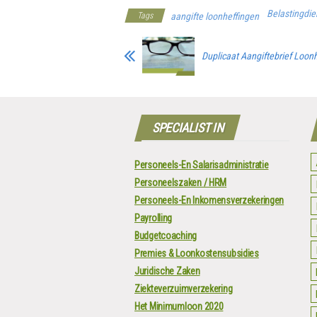
Belastingdie
Tags
aangifte loonheffingen
Duplicaat Aangiftebrief Loon
SPECIALIST IN
Personeels-En Salarisadministratie
Personeelszaken / HRM
Personeels-En Inkomensverzekeringen
Payrolling
Budgetcoaching
Premies & Loonkostensubsidies
Juridische Zaken
Ziekteverzuimverzekering
Het Minimumloon 2020