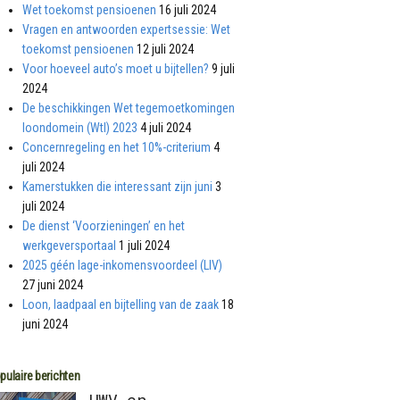
Wet toekomst pensioenen
16 juli 2024
Vragen en antwoorden expertsessie: Wet
toekomst pensioenen
12 juli 2024
Voor hoeveel auto’s moet u bijtellen?
9 juli
2024
De beschikkingen Wet tegemoetkomingen
loondomein (Wtl) 2023
4 juli 2024
Concernregeling en het 10%-criterium
4
juli 2024
Kamerstukken die interessant zijn juni
3
juli 2024
De dienst ‘Voorzieningen’ en het
werkgeversportaal
1 juli 2024
2025 géén lage-inkomensvoordeel (LIV)
27 juni 2024
Loon, laadpaal en bijtelling van de zaak
18
juni 2024
pulaire berichten
UWV en