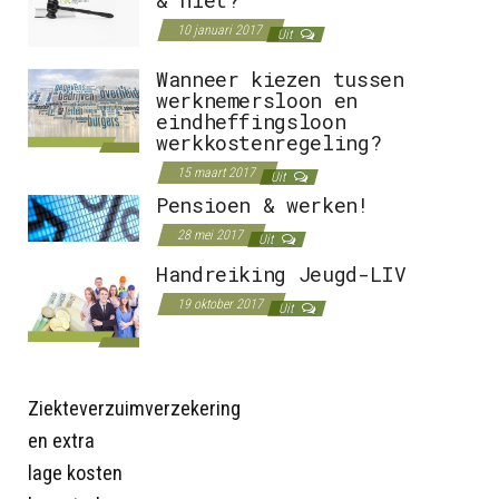
10 januari 2017
Uit
Wanneer kiezen tussen
werknemersloon en
eindheffingsloon
werkkostenregeling?
15 maart 2017
Uit
Pensioen & werken!
28 mei 2017
Uit
Handreiking Jeugd-LIV
19 oktober 2017
Uit
Ziekteverzuimverzekering
en extra
lage kosten