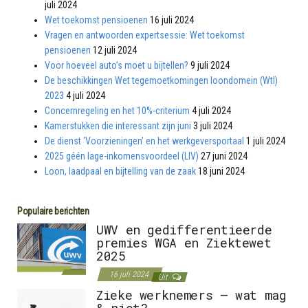
juli 2024
Wet toekomst pensioenen
16 juli 2024
Vragen en antwoorden expertsessie: Wet toekomst
pensioenen
12 juli 2024
Voor hoeveel auto’s moet u bijtellen?
9 juli 2024
De beschikkingen Wet tegemoetkomingen loondomein (Wtl)
2023
4 juli 2024
Concernregeling en het 10%-criterium
4 juli 2024
Kamerstukken die interessant zijn juni
3 juli 2024
De dienst ‘Voorzieningen’ en het werkgeversportaal
1 juli 2024
2025 géén lage-inkomensvoordeel (LIV)
27 juni 2024
Loon, laadpaal en bijtelling van de zaak
18 juni 2024
Populaire berichten
UWV en gedifferentieerde
premies WGA en Ziektewet
2025
16 juli 2024
Uit
Zieke werknemers – wat mag
& niet?