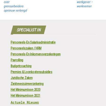
over
werkgever –
grensarbeiders
werknemer
opnieuw verlengd
SPECIALIST IN
Personeels-En Salarisadministratie
Personeelszaken / HRM
Personeels-En Inkomensverzekeringen
Payrolling
Budgetcoaching
Premies & Loonkostensubsidies
Juridische Zaken
Ziekteverzuimverzekering
Het Minimumloon 2020
Het Minimumloon 2021
Actuele Nieuws