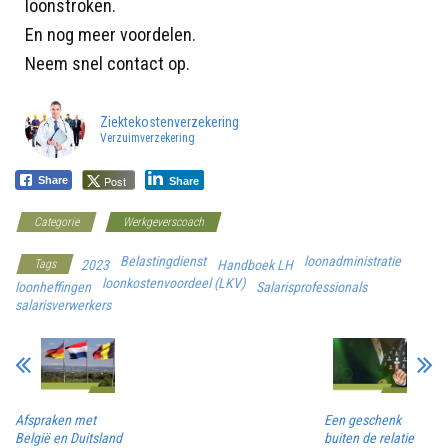
loonstroken.
En nog meer voordelen.
Neem snel contact op.
Ziektekostenverzekering
Verzuimverzekering
Post
Share
Share
Categorie
Werkgeverscoach
Belastingdienst
loonadministratie
Tags
2023
Handboek LH
loonkostenvoordeel (LKV)
loonheffingen
Salarisprofessionals
salarisverwerkers
Afspraken met
Een geschenk
België en Duitsland
buiten de relatie