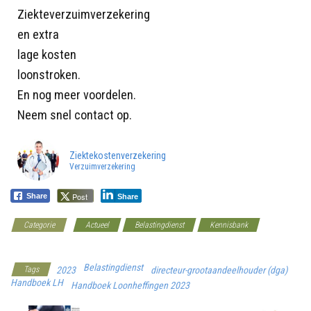
Ziekteverzuimverzekering
en extra
lage kosten
loonstroken.
En nog meer voordelen.
Neem snel contact op.
Ziektekostenverzekering
Verzuimverzekering
Post
Share
Share
Categorie
Actueel
Belastingdienst
Kennisbank
Werkgeverscoach
Belastingdienst
Tags
2023
directeur-grootaandeelhouder (dga)
Handboek LH
Handboek Loonheffingen 2023