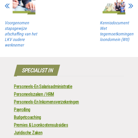
Voorgenomen
Kennisdocument
stapsgewijze
Wet
afschaffing van het
tegemoetkomingen
LKV oudere
loondomein (Wtl)
werknemer
SPECIALIST IN
Personeels-En Salarisadministratie
Personeelszaken / HRM
Personeels-En Inkomensverzekeringen
Payrolling
Budgetcoaching
Premies & Loonkostensubsidies
Juridische Zaken