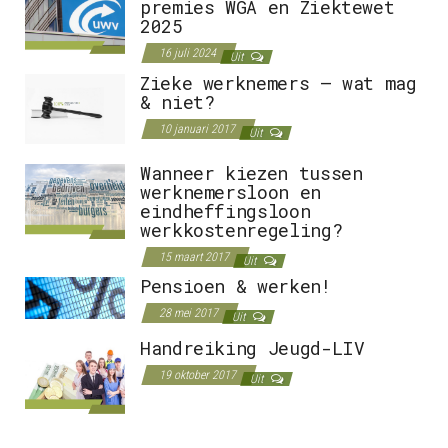
premies WGA en Ziektewet
2025
16 juli 2024
Uit
Zieke werknemers – wat mag
& niet?
10 januari 2017
Uit
Wanneer kiezen tussen
werknemersloon en
eindheffingsloon
werkkostenregeling?
15 maart 2017
Uit
Pensioen & werken!
28 mei 2017
Uit
Handreiking Jeugd-LIV
19 oktober 2017
Uit