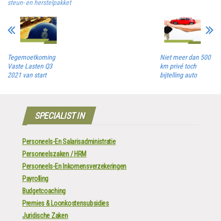
steun- en herstelpakket
Tegemoetkoming
Niet meer dan 500
Vaste Lasten Q3
km privé toch
2021 van start
bijtelling auto
SPECIALIST IN
Personeels-En Salarisadministratie
Personeelszaken / HRM
Personeels-En Inkomensverzekeringen
Payrolling
Budgetcoaching
Premies & Loonkostensubsidies
Juridische Zaken