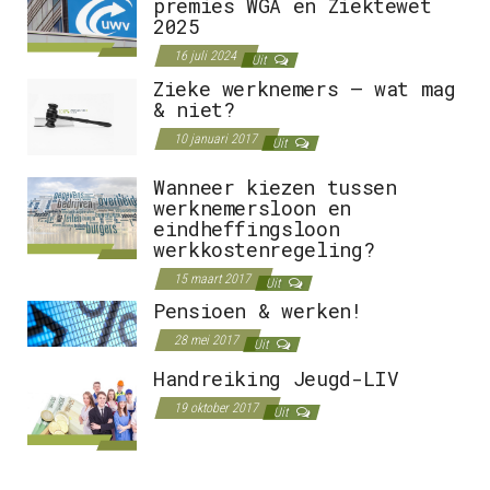
premies WGA en Ziektewet
2025
16 juli 2024
Uit
Zieke werknemers – wat mag
& niet?
10 januari 2017
Uit
Wanneer kiezen tussen
werknemersloon en
eindheffingsloon
werkkostenregeling?
15 maart 2017
Uit
Pensioen & werken!
28 mei 2017
Uit
Handreiking Jeugd-LIV
19 oktober 2017
Uit