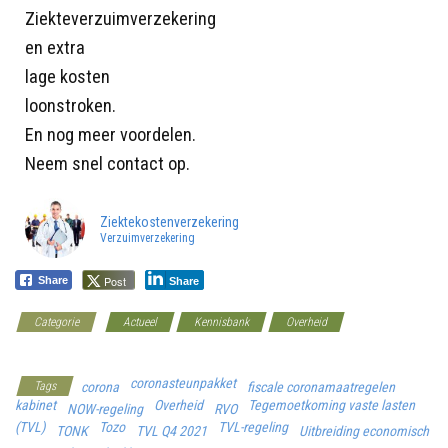
Ziekteverzuimverzekering
en extra
lage kosten
loonstroken.
En nog meer voordelen.
Neem snel contact op.
Ziektekostenverzekering
Verzuimverzekering
Post
Share
Share
Categorie
Actueel
Kennisbank
Overheid
Werkgeverscoach
coronasteunpakket
Tags
corona
fiscale coronamaatregelen
kabinet
Overheid
Tegemoetkoming vaste lasten
NOW-regeling
RVO
(TVL)
Tozo
TVL-regeling
TONK
TVL Q4 2021
Uitbreiding economisch