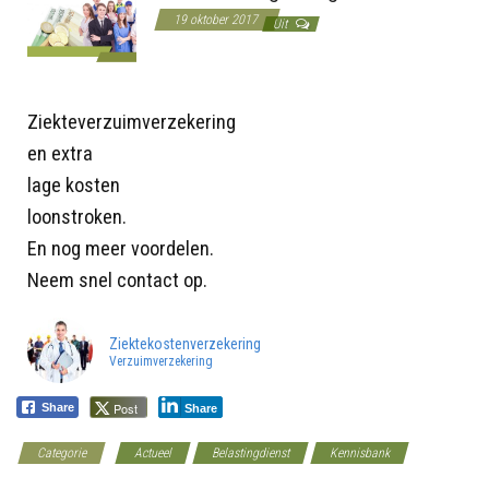
19 oktober 2017
Uit
Ziekteverzuimverzekering
en extra
lage kosten
loonstroken.
En nog meer voordelen.
Neem snel contact op.
Ziektekostenverzekering
Verzuimverzekering
Post
Share
Share
Categorie
Actueel
Belastingdienst
Kennisbank
Werkgeverscoach