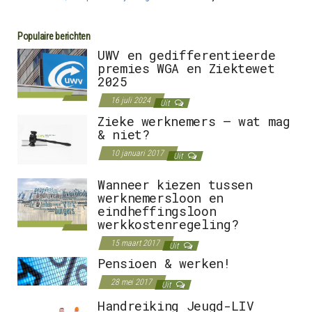
Populaire berichten
UWV en gedifferentieerde
premies WGA en Ziektewet
2025
16 juli 2024
Uit
Zieke werknemers – wat mag
& niet?
10 januari 2017
Uit
Wanneer kiezen tussen
werknemersloon en
eindheffingsloon
werkkostenregeling?
15 maart 2017
Uit
Pensioen & werken!
28 mei 2017
Uit
Handreiking Jeugd-LIV