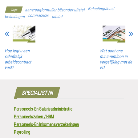
Belastingdienst
Tags
aanvraagformulier bijzonder uitstel
coronacrisis
belastingen
uitstel
Hoe legt u een
Wat doet ons
schriftelijk
minimumloon in
arbeidscontract
vergelijking met de
vast?
EU
SPECIALIST IN
Personeels-En Salarisadministratie
Personeelszaken / HRM
Personeels-En Inkomensverzekeringen
Payrolling