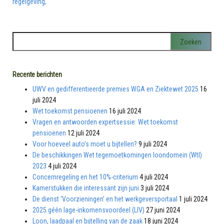
Recente berichten
UWV en gedifferentieerde premies WGA en Ziektewet 2025
16
juli 2024
Wet toekomst pensioenen
16 juli 2024
Vragen en antwoorden expertsessie: Wet toekomst
pensioenen
12 juli 2024
Voor hoeveel auto’s moet u bijtellen?
9 juli 2024
De beschikkingen Wet tegemoetkomingen loondomein (Wtl)
2023
4 juli 2024
Concernregeling en het 10%-criterium
4 juli 2024
Kamerstukken die interessant zijn juni
3 juli 2024
De dienst ‘Voorzieningen’ en het werkgeversportaal
1 juli 2024
2025 géén lage-inkomensvoordeel (LIV)
27 juni 2024
Loon, laadpaal en bijtelling van de zaak
18 juni 2024