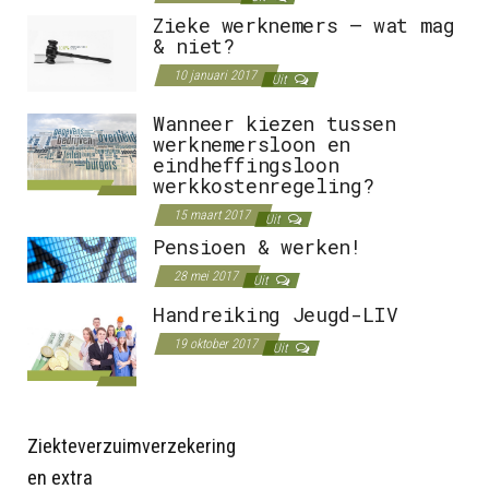
Zieke werknemers – wat mag
& niet?
10 januari 2017
Uit
Wanneer kiezen tussen
werknemersloon en
eindheffingsloon
werkkostenregeling?
15 maart 2017
Uit
Pensioen & werken!
28 mei 2017
Uit
Handreiking Jeugd-LIV
19 oktober 2017
Uit
Ziekteverzuimverzekering
en extra