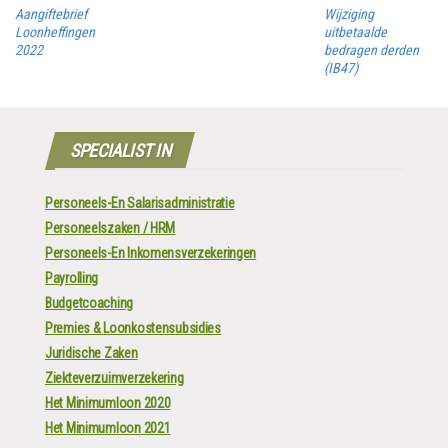
Aangiftebrief
Wijziging
Loonheffingen
uitbetaalde
2022
bedragen derden
(IB47)
SPECIALIST IN
Personeels-En Salarisadministratie
Personeelszaken / HRM
Personeels-En Inkomensverzekeringen
Payrolling
Budgetcoaching
Premies & Loonkostensubsidies
Juridische Zaken
Ziekteverzuimverzekering
Het Minimumloon 2020
Het Minimumloon 2021