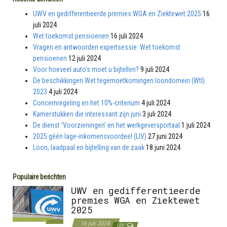
UWV en gedifferentieerde premies WGA en Ziektewet 2025
16
juli 2024
Wet toekomst pensioenen
16 juli 2024
Vragen en antwoorden expertsessie: Wet toekomst
pensioenen
12 juli 2024
Voor hoeveel auto’s moet u bijtellen?
9 juli 2024
De beschikkingen Wet tegemoetkomingen loondomein (Wtl)
2023
4 juli 2024
Concernregeling en het 10%-criterium
4 juli 2024
Kamerstukken die interessant zijn juni
3 juli 2024
De dienst ‘Voorzieningen’ en het werkgeversportaal
1 juli 2024
2025 géén lage-inkomensvoordeel (LIV)
27 juni 2024
Loon, laadpaal en bijtelling van de zaak
18 juni 2024
Populaire berichten
UWV en gedifferentieerde
premies WGA en Ziektewet
2025
16 juli 2024
Uit