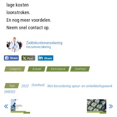
lage kosten
loonstroken.
En nog meer voordelen.
Neem snel contact op.
Ziektekostenverzekering
Verzuimverzekering
Post
Share
Share
Categorie
Actueel
Kennisbank
Overheid
Werkgeverscoach
Overheid
Tags
2022
Wet bevordering speur- en ontwikkelingswerk
(WBSO)