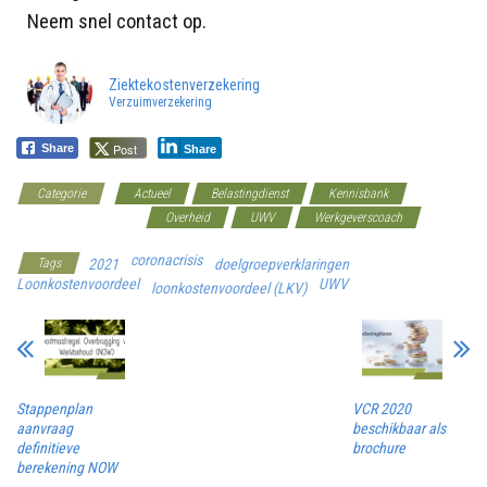
Neem snel contact op.
Ziektekostenverzekering
Verzuimverzekering
Post
Share
Share
Categorie
Actueel
Belastingdienst
Kennisbank
Loonkostenvoordelen
Overheid
UWV
Werkgeverscoach
coronacrisis
Tags
2021
doelgroepverklaringen
Loonkostenvoordeel
UWV
loonkostenvoordeel (LKV)
Stappenplan
VCR 2020
aanvraag
beschikbaar als
definitieve
brochure
berekening NOW