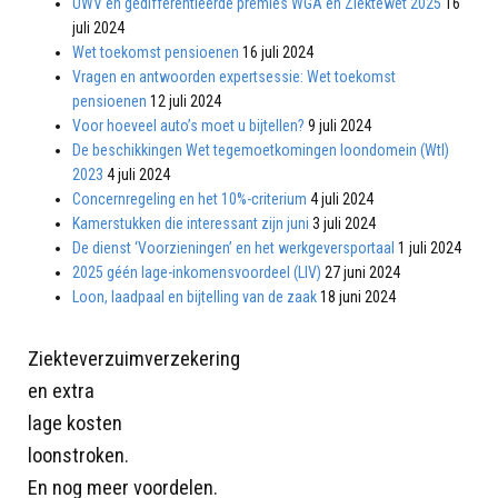
UWV en gedifferentieerde premies WGA en Ziektewet 2025
16
juli 2024
Wet toekomst pensioenen
16 juli 2024
Vragen en antwoorden expertsessie: Wet toekomst
pensioenen
12 juli 2024
Voor hoeveel auto’s moet u bijtellen?
9 juli 2024
De beschikkingen Wet tegemoetkomingen loondomein (Wtl)
2023
4 juli 2024
Concernregeling en het 10%-criterium
4 juli 2024
Kamerstukken die interessant zijn juni
3 juli 2024
De dienst ‘Voorzieningen’ en het werkgeversportaal
1 juli 2024
2025 géén lage-inkomensvoordeel (LIV)
27 juni 2024
Loon, laadpaal en bijtelling van de zaak
18 juni 2024
Ziekteverzuimverzekering
en extra
lage kosten
loonstroken.
En nog meer voordelen.