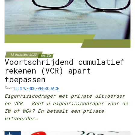
18 december 2023
Uit
Voortschrijdend cumulatief
rekenen (VCR) apart
toepassen
Door
100% WERKGEVERSCOACH
Eigenrisicodrager met private uitvoerder
en VCR Bent u eigenrisicodrager voor de
ZW of WGA? En betaalt een private
uitvoerder…