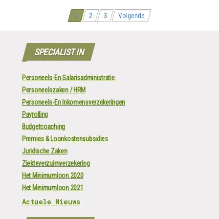
Berichten
1
2
3
Volgende
navigatie
SPECIALIST IN
Personeels-En Salarisadministratie
Personeelszaken / HRM
Personeels-En Inkomensverzekeringen
Payrolling
Budgetcoaching
Premies & Loonkostensubsidies
Juridische Zaken
Ziekteverzuimverzekering
Het Minimumloon 2020
Het Minimumloon 2021
Actuele Nieuws