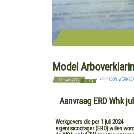
Model Arboverklarin
Door
100% WERKGE
13 maart 2024
Uit
Aanvraag ERD Whk jul
Werkgevers die per 1 juli 2024
eigenrisicodrager (ERD) willen wor