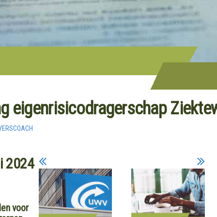
g eigenrisicodragerschap Ziekte
VERSCOACH
i 2024
den voor