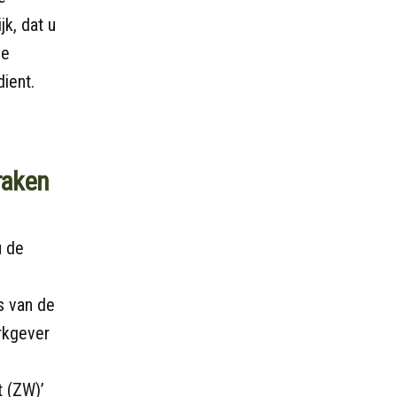
k, dat u
de
dient.
praken
u de
s van de
erkgever
t (ZW)’