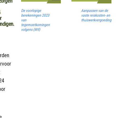
zorgen
De voorlopige
Aanpassen van de
4
berekeningen 2023
vaste reiskosten- en
r
van
thuiswerkvergoeding
ndigen.
tegemoetkomingen
volgens (Wtl)
orden
rvoor
t
024
oor
e