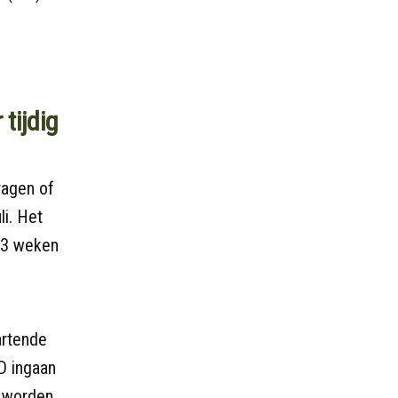
tijdig
ragen of
li. Het
 13 weken
artende
D ingaan
 worden.