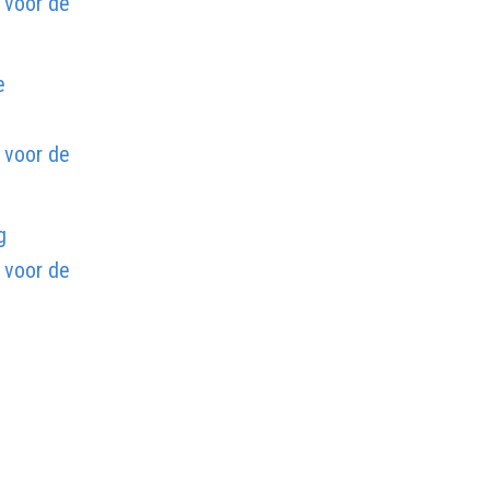
 voor de
e
 voor de
g
 voor de