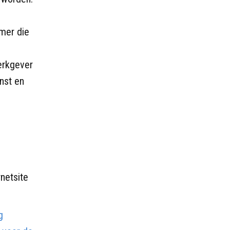
mer die
erkgever
enst en
rnetsite
g