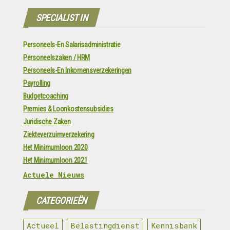
SPECIALIST IN
Personeels-En Salarisadministratie
Personeelszaken / HRM
Personeels-En Inkomensverzekeringen
Payrolling
Budgetcoaching
Premies & Loonkostensubsidies
Juridische Zaken
Ziekteverzuimverzekering
Het Minimumloon 2020
Het Minimumloon 2021
Actuele Nieuws
CATEGORIEËN
Actueel
Belastingdienst
Kennisbank