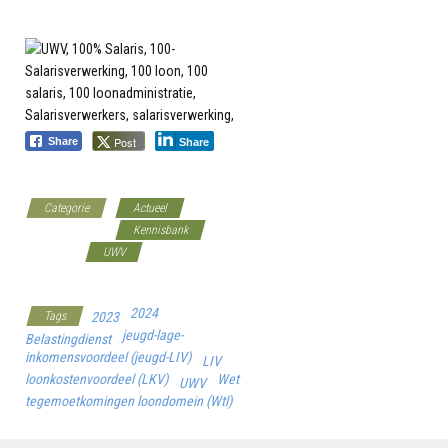
Post
Share
Share
Categorie
Actueel
Belastingdienst
Kennisbank
Overheid
UWV
Werkgeverscoach
2024
Tags
2023
jeugd-lage-
Belastingdienst
inkomensvoordeel (jeugd-LIV)
LIV
loonkostenvoordeel (LKV)
Wet
UWV
tegemoetkomingen loondomein (Wtl)