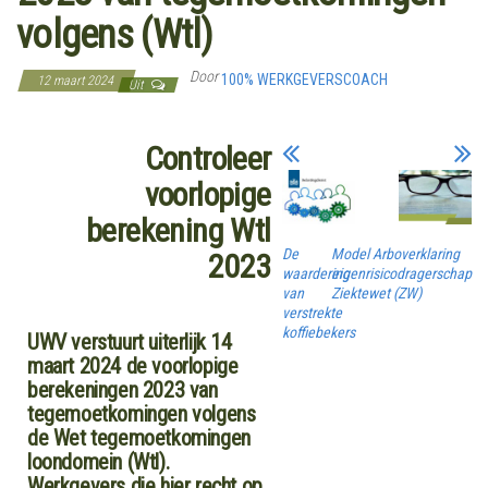
volgens (Wtl)
Door
100% WERKGEVERSCOACH
12 maart 2024
Uit
Controleer
voorlopige
berekening Wtl
De
Model Arboverklaring
2023
waardering
eigenrisicodragerschap
van
Ziektewet (ZW)
verstrekte
koffiebekers
UWV verstuurt uiterlijk 14
maart 2024 de voorlopige
berekeningen 2023 van
tegemoetkomingen volgens
de Wet tegemoetkomingen
loondomein (Wtl).
Werkgevers die hier recht op