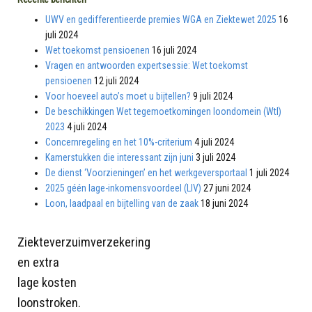
UWV en gedifferentieerde premies WGA en Ziektewet 2025
16
juli 2024
Wet toekomst pensioenen
16 juli 2024
Vragen en antwoorden expertsessie: Wet toekomst
pensioenen
12 juli 2024
Voor hoeveel auto’s moet u bijtellen?
9 juli 2024
De beschikkingen Wet tegemoetkomingen loondomein (Wtl)
2023
4 juli 2024
Concernregeling en het 10%-criterium
4 juli 2024
Kamerstukken die interessant zijn juni
3 juli 2024
De dienst ‘Voorzieningen’ en het werkgeversportaal
1 juli 2024
2025 géén lage-inkomensvoordeel (LIV)
27 juni 2024
Loon, laadpaal en bijtelling van de zaak
18 juni 2024
Ziekteverzuimverzekering
en extra
lage kosten
loonstroken.