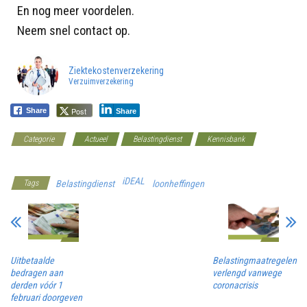
En nog meer voordelen.
Neem snel contact op.
Ziektekostenverzekering
Verzuimverzekering
Post
Share
Share
Categorie
Actueel
Belastingdienst
Kennisbank
Werkgeverscoach
iDEAL
Tags
Belastingdienst
loonheffingen
Uitbetaalde
Belastingmaatregelen
bedragen aan
verlengd vanwege
derden vóór 1
coronacrisis
februari doorgeven