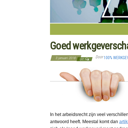
Goed werkgeverscha
Door
100% WERKGE
3 januari 2018
Uit
In het arbeidsrecht zijn veel verschil
antwoord heeft. Meestal komt dan
arti