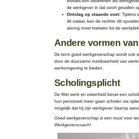
invloed kon uitoefenen als werkgever
de werkgever in dat soort gevallen 
Ontslag op staande voet:
Tijdens e
dit nalaat, kan de rechter dit opva
alsnog moet toelaten tot de werkplek
Andere vormen van
De term goed werkgeverschap wordt ook wel
door de duurzame inzetbaarheid van werkne
werkomgeving te bieden.
Scholingsplicht
De Wet werk en zekerheid bevat een scholi
hun personeel meer gaan scholen via opleid
mogelijk dat hij zijn werkgever daarop aan
Goed werkgeverschap is een must voor iede
Werkgeverscoach!