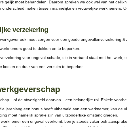
ers gelijk moet behandelen. Daarom spreken we ook wel van het gelijkh
n onderscheid maken tussen mannelijke en vrouwelijke werknemers. O
ijke verzekering
oed werkgever ook moet zorgen voor een goede ongevallenverzekering & 
n werknemers goed te dekken en te beperken.
verzekering voor ongeval-schade, die in verband staat met het werk, ee
de kosten en duur van een verzuim te beperken.
werkgeverschap
hap – of de afwezigheid daarvan – een belangrijke rol. Enkele voorbeel
e jarenlang een bonus heeft uitbetaald aan een werknemer, kan de ui
ziging moet namelijk sprake zijn van uitzonderlijke omstandigheden.
 werknemer een ongeval overkomt, ben je steeds vaker ook aansprakelij