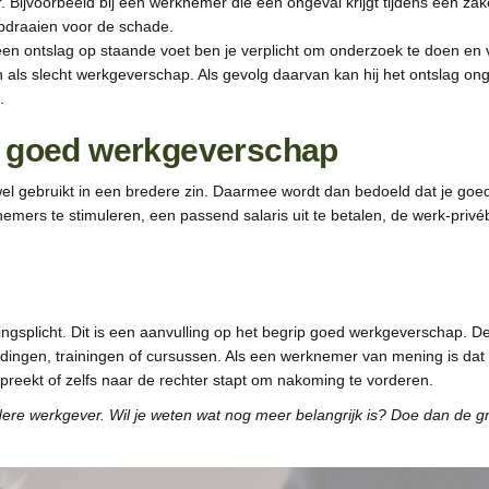
. Bijvoorbeeld bij een werknemer die een ongeval krijgt tijdens een za
opdraaien voor de schade.
en ontslag op staande voet ben je verplicht om onderzoek te doen en v
tten als slecht werkgeverschap. Als gevolg daarvan kan hij het ontsla
.
 goed werkgeverschap
 gebruikt in een bredere zin. Daarmee wordt dan bedoeld dat je goed
mers te stimuleren, een passend salaris uit te betalen, de werk-privé
ngsplicht. Dit is een aanvulling op het begrip goed werkgeverschap. D
ingen, trainingen of cursussen. Als een werknemer van mening is dat hi
spreekt of zelfs naar de rechter stapt om nakoming te vorderen.
re werkgever. Wil je weten wat nog meer belangrijk is? Doe dan de g