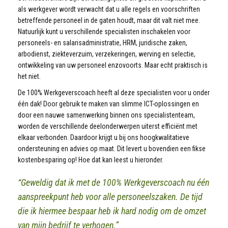
als werkgever wordt verwacht dat u alle regels en voorschriften
betreffende personeel in de gaten houdt, maar dit valt niet mee.
Natuurlijk kunt u verschillende specialisten inschakelen voor
personeels- en salarisadministratie, HRM, juridische zaken,
arbodienst, ziekteverzuim, verzekeringen, werving en selectie,
ontwikkeling van uw personeel enzovoorts. Maar echt praktisch is
het niet.
De 100% Werkgeverscoach heeft al deze specialisten voor u onder
één dak! Door gebruik te maken van slimme ICT-oplossingen en
door een nauwe samenwerking binnen ons specialistenteam,
worden de verschillende deelonderwerpen uiterst efficiënt met
elkaar verbonden. Daardoor krijgt u bij ons hoogkwalitatieve
ondersteuning en advies op maat. Dit levert u bovendien een fikse
kostenbesparing op! Hoe dat kan leest u hieronder.
“Geweldig dat ik met de 100% Werkgeverscoach nu één
aanspreekpunt heb voor alle personeelszaken. De tijd
die ik hiermee bespaar heb ik hard nodig om de omzet
van mijn bedrijf te verhogen.”