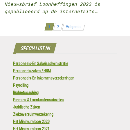
Nieuwsbrief Loonheffingen 2023 is
gepubliceerd op de internetsite…
Berichten
1
2
Volgende
navigatie
SPECIALIST IN
Personeels-En Salarisadministratie
Personeelszaken / HRM
Personeels-En Inkomensverzekeringen
Payrolling
Budgetcoaching
Premies & Loonkostensubsidies
Juridische Zaken
Ziekteverzuimverzekering
Het Minimumloon 2020
Het Minimumloon 2021