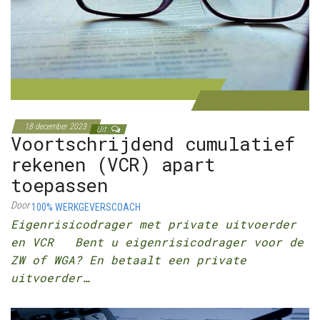
18 december 2023
Uit
Voortschrijdend cumulatief
rekenen (VCR) apart
toepassen
Door
100% WERKGEVERSCOACH
Eigenrisicodrager met private uitvoerder
en VCR Bent u eigenrisicodrager voor de
ZW of WGA? En betaalt een private
uitvoerder…