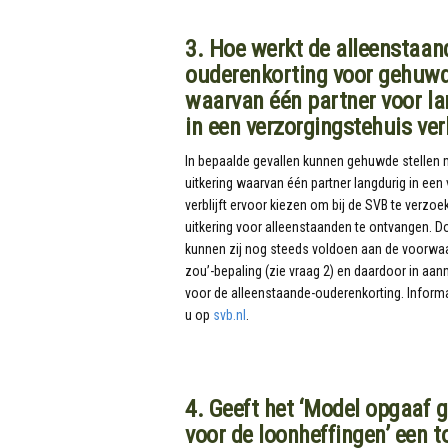
3. Hoe werkt de alleenstaan
ouderenkorting voor gehuwd
waarvan één partner voor lan
in een verzorgingstehuis verb
In bepaalde gevallen kunnen gehuwde stellen
uitkering waarvan één partner langdurig in een
verblijft ervoor kiezen om bij de SVB te verz
uitkering voor alleenstaanden te ontvangen. Doe
kunnen zij nog steeds voldoen aan de voorwaa
zou’-bepaling (zie vraag 2) en daardoor in a
voor de alleenstaande-ouderenkorting. Informa
u op
svb.nl
.
4. Geeft het ‘Model opgaaf 
voor de loonheffingen’ een t