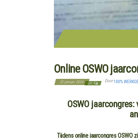
Online OSWO jaarcon
Door
100% WERKG
22 januari 2024
Uit
OSWO jaarcongres: 
an
Tijdens online jaarcongres OSWO zi