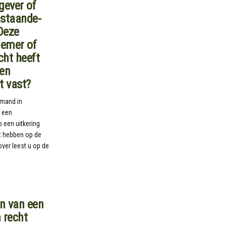
gever of
nstaande-
Deze
nemer of
cht heeft
een
t vast?
emand in
 een
p een uitkering
t hebben op de
ver leest u op de
en van een
 recht