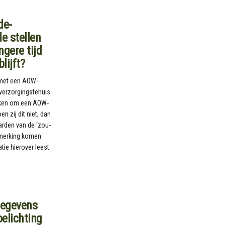
de-
e stellen
gere tijd
lijft?
 met een AOW-
 verzorgingstehuis
oeken om een AOW-
n zij dit niet, dan
rden van de ‘zou-
anmerking komen
tie hierover leest
gegevens
oelichting