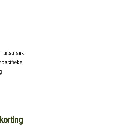
n uitspraak
specifieke
g
korting