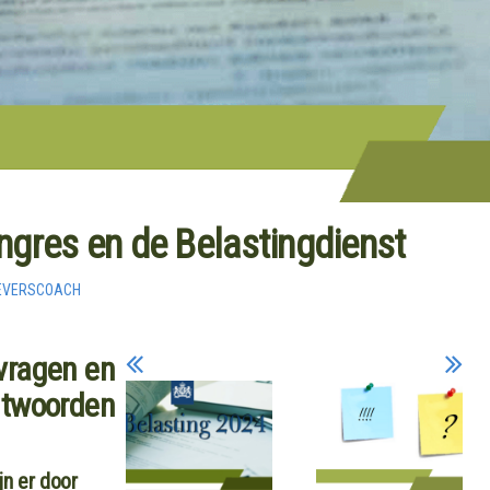
gres en de Belastingdienst
EVERSCOACH
vragen en
twoorden
jn er door