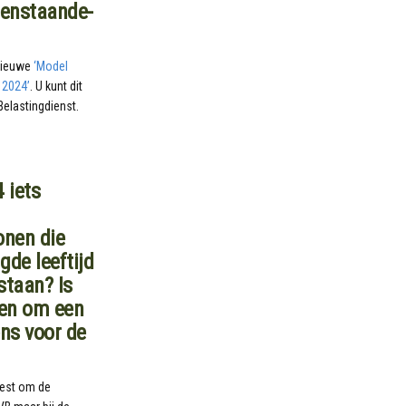
eenstaande-
 nieuwe
‘Model
 2024’
. U kunt dit
elastingdienst.
 iets
onen die
de leeftijd
staan? Is
nen om een
ns voor de
kiest om de