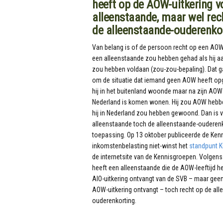
heeft op de AOW-uitkering v
alleenstaande, maar wel rec
de alleenstaande-ouderenko
Van belang is of de persoon recht op een AOW
een alleenstaande zou hebben gehad als hij 
zou hebben voldaan (zou-zou-bepaling). Dat g
om de situatie dat iemand geen AOW heeft 
hij in het buitenland woonde maar na zijn AOW-l
Nederland is komen wonen. Hij zou AOW heb
hij in Nederland zou hebben gewoond. Dan is 
alleenstaande toch de alleenstaande-ouderenk
toepassing. Op 13 oktober publiceerde de Ken
inkomstenbelasting niet-winst het
standpunt K
de internetsite van de Kennisgroepen. Volgens
heeft een alleenstaande die de AOW-leeftijd he
AIO-uitkering ontvangt van de SVB – maar geen
AOW-uitkering ontvangt – toch recht op de all
ouderenkorting.