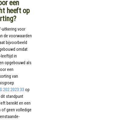
oor een
ht heeft op
rting?
-uitkering voor
aan de voorwaarden
aat bijvoorbeeld
opgebouwd omdat
eeftijd in
ben opgebouwd als
voor een
orting van
nisgroep
G:202:2023:33
op
 dit standpunt
eft bereikt en een
 of geen volledige
eenstaande-