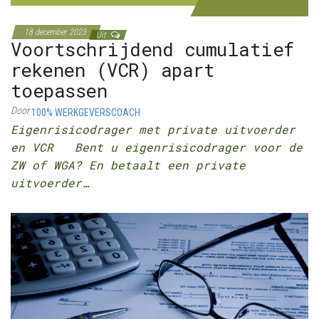
18 december 2023
Uit
Voortschrijdend cumulatief
rekenen (VCR) apart
toepassen
Door
100% WERKGEVERSCOACH
Eigenrisicodrager met private uitvoerder
en VCR Bent u eigenrisicodrager voor de
ZW of WGA? En betaalt een private
uitvoerder…