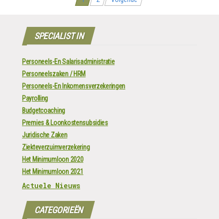
Berichten
navigatie
SPECIALIST IN
Personeels-En Salarisadministratie
Personeelszaken / HRM
Personeels-En Inkomensverzekeringen
Payrolling
Budgetcoaching
Premies & Loonkostensubsidies
Juridische Zaken
Ziekteverzuimverzekering
Het Minimumloon 2020
Het Minimumloon 2021
Actuele Nieuws
CATEGORIEËN