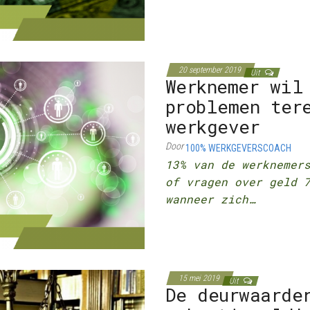
20 september 2019
Uit
Werknemer wil
problemen ter
werkgever
Door
100% WERKGEVERSCOACH
13% van de werknemer
of vragen over geld 
wanneer zich…
15 mei 2019
Uit
De deurwaarde