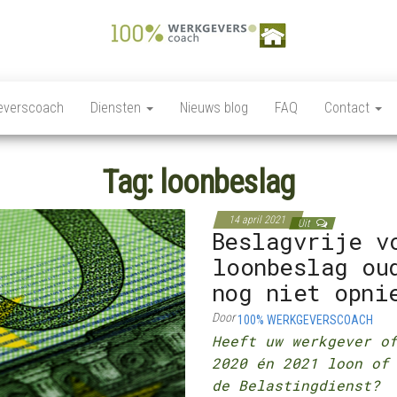
100%
Personeelszaken / HRM,
Salarisverwerking,
Werkgeverscoach,
Ziekteverzuim wet en
everscoach
Diensten
Nieuws blog
FAQ
Contact
regelgeving,
HR – Salaris –
Personeelsverzekeringen,
Payroll –
Premies en
loonkostensubsidies,
Tag:
loonbeslag
Verzekeringen –
Payrolling, Juridische
zaken, Opleiding,
Wet &
ontwikkeling en
14 april 2021
Regelgeving –
Uit
coaching, HR Scan,
Beslagvrije v
Coaching
loonbeslag ou
nog niet opni
Door
100% WERKGEVERSCOACH
Heeft uw werkgever o
2020 én 2021 loon of
de Belastingdienst?