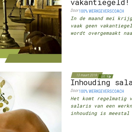
vakantiegeld!
Door
100% WERKGEVERSCOACH
In de maand mei krij
vaak geen vakantiege
wordt overgemaakt na
13 maart 2019
Uit
Inhouding sal
Door
100% WERKGEVERSCOACH
Het komt regelmatig 
salaris van een werk
inhouding is meestal