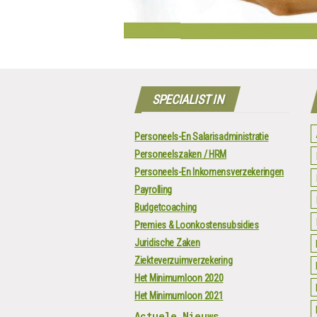
SPECIALIST IN
Personeels-En Salarisadministratie
Personeelszaken / HRM
Personeels-En Inkomensverzekeringen
Payrolling
Budgetcoaching
Premies & Loonkostensubsidies
Juridische Zaken
Ziekteverzuimverzekering
Het Minimumloon 2020
Het Minimumloon 2021
Actuele Nieuws