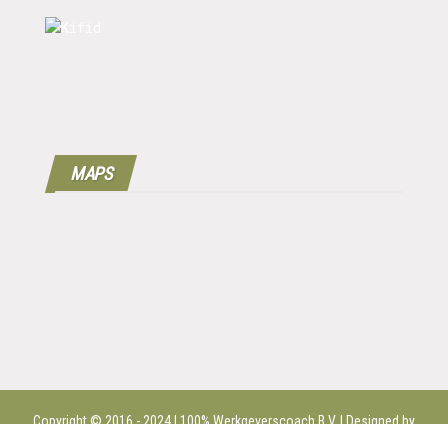
MAPS
Copyright © 2016 - 2024 | 100%
Werkgeverscoach B.V.
| Designed by
MPG |
Disclaimer