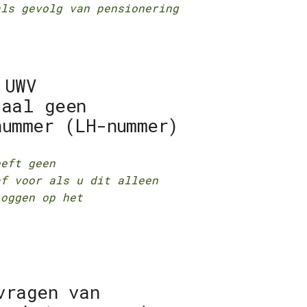
als gevolg van pensionering
 UWV
taal geen
nummer (LH-nummer)
eeft geen
af voor als u dit alleen
loggen op het
vragen van