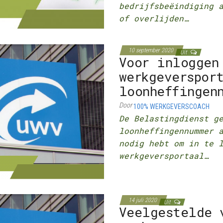
bedrijfsbeëindiging 
of overlijden…
10 september 2020
Uit
Voor inloggen
werkgeverspor
loonheffingen
Door
100% WERKGEVERSCOACH
De Belastingdienst g
loonheffingennummer 
nodig hebt om in te 
werkgeversportaal…
14 juli 2020
Uit
Veelgestelde 