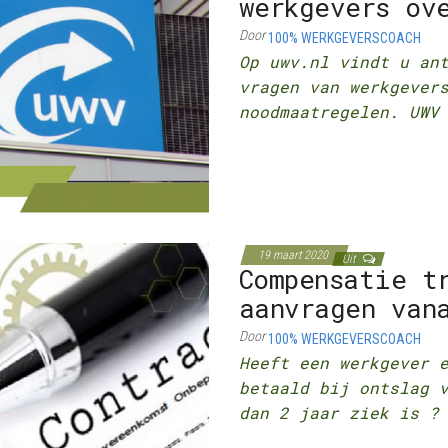
werkgevers ov
Door
100% WERKGEVERSCOACH
Op uwv.nl vindt u an
vragen van werkgever
noodmaatregelen. UWV
19 maart 2020
Uit
Compensatie t
aanvragen van
Door
100% WERKGEVERSCOACH
Heeft een werkgever 
betaald bij ontslag 
dan 2 jaar ziek is 