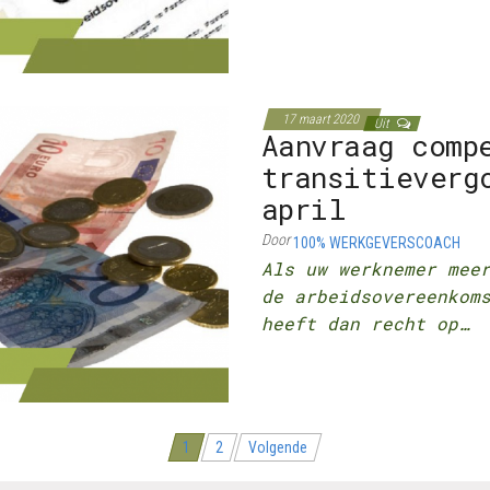
17 maart 2020
Uit
Aanvraag comp
transitieverg
april
Door
100% WERKGEVERSCOACH
Als uw werknemer mee
de arbeidsovereenkom
heeft dan recht op…
1
2
Volgende