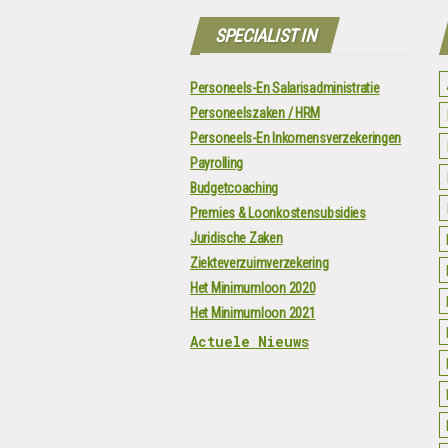
SPECIALIST IN
Personeels-En Salarisadministratie
Personeelszaken / HRM
Personeels-En Inkomensverzekeringen
Payrolling
Budgetcoaching
Premies & Loonkostensubsidies
Juridische Zaken
Ziekteverzuimverzekering
Het Minimumloon 2020
Het Minimumloon 2021
Actuele Nieuws