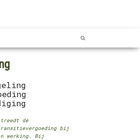
ing
geling
oeding
diging
 treedt de
transitievergoeding bij
in werking. Bij