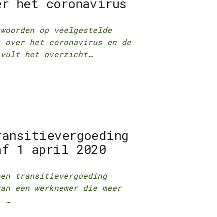
er het coronavirus
twoorden op veelgestelde
s over het coronavirus en de
 vult het overzicht…
ransitievergoeding
af 1 april 2020
een transitievergoeding
van een werknemer die meer
? …