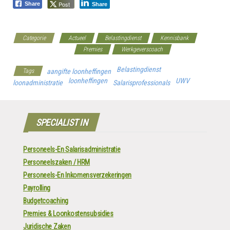
Post
Share
Share
Categorie
Actueel
Belastingdienst
Kennisbank
Loonkostenvoordelen
Premies
Werkgeverscoach
Belastingdienst
Tags
aangifte loonheffingen
loonheffingen
UWV
loonadministratie
Salarisprofessionals
SPECIALIST IN
Personeels-En Salarisadministratie
Personeelszaken / HRM
Personeels-En Inkomensverzekeringen
Payrolling
Budgetcoaching
Premies & Loonkostensubsidies
Juridische Zaken