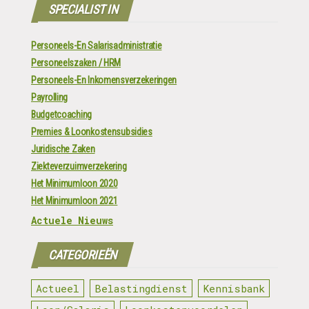
SPECIALIST IN
Personeels-En Salarisadministratie
Personeelszaken / HRM
Personeels-En Inkomensverzekeringen
Payrolling
Budgetcoaching
Premies & Loonkostensubsidies
Juridische Zaken
Ziekteverzuimverzekering
Het Minimumloon 2020
Het Minimumloon 2021
Actuele Nieuws
CATEGORIEËN
Actueel
Belastingdienst
Kennisbank