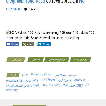
Uitspraak Hoge Raad
op rechtspraak.nl
No-
riskpolis
op uwv.nl
Post
Share
Share
Categorie
Actueel
Belastingdienst
Kennisbank
Werkgeverscoach
Belastingdienst
Tags
2023
gedifferentieerde
no-riskpolis
uitspraak
premiepercentages Whk
rechtbank
WIA uitkering
zw
Werkhervattingskas (Whk)
Ziektewet (ZW)
uitkering