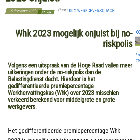
Door
100% WERKGEVERSCOACH
6 december 2022
Uit
Whk 2023 mogelijk onjuist bij no-
riskpolis
Lo
20
Volgens een uitspraak van de Hoge Raad vallen meer
uitkeringen onder de no-riskpolis dan de
Belastingdienst dacht. Hierdoor is het
gedifferentieerde premiepercentage
Werkhervattingskas (Whk) over 2023 misschien
verkeerd berekend voor middelgrote en grote
werkgevers.
Het gedifferentieerde premiepercentage Whk