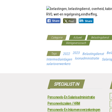
Post
Share
Share
Categorie
Actueel
Belastingdienst
Overheid
Werkgeverscoach
2023
Bel
Tags
2022
Belastingdienst
loonadministratie
Intermediairdagen
Salaris
salarisverwerkers
SPECIALIST IN
Personeels-En Salarisadministratie
Personeelszaken / HRM
Personeels-En Inkomensverzekeringen