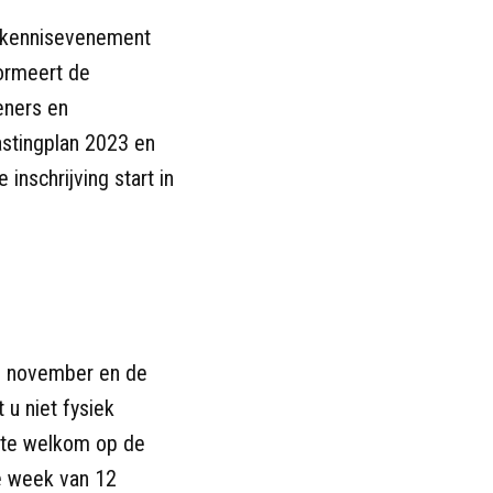
ks kennisevenement
formeert de
leners en
astingplan 2023 en
inschrijving start in
 8 november en de
 u niet fysiek
arte welkom op de
de week van 12