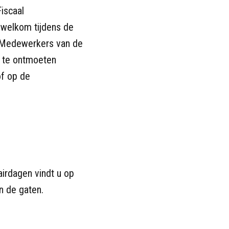
Fiscaal
 welkom tijdens de
. Medewerkers van de
 u te ontmoeten
of op de
airdagen vindt u op
n de gaten.