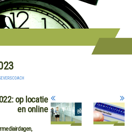
2023
GEVERSCOACH
22: op locatie
en online
termediairdagen,