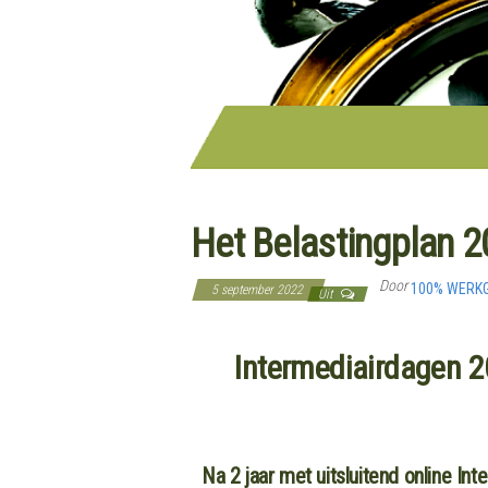
Het Belastingplan 
Door
100% WERK
5 september 2022
Uit
Intermediairdagen 20
Na 2 jaar met uitsluitend online In