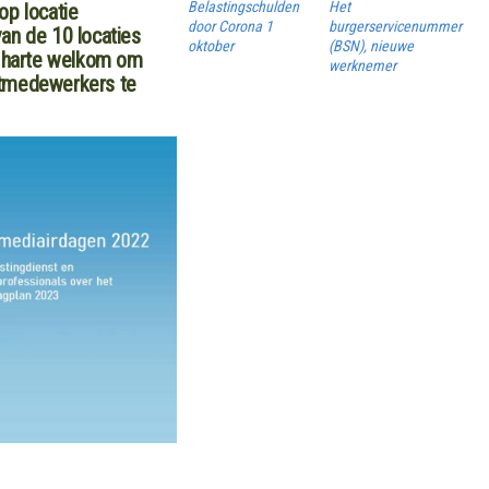
Belastingschulden
Het
op locatie
door Corona 1
burgerservicenummer
an de 10 locaties
oktober
(BSN), nieuwe
n harte welkom om
werknemer
stmedewerkers te