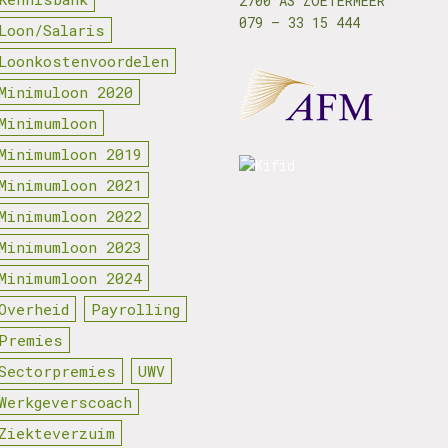
2700 AS ZOETERMEER
079 – 33 15 444
Loon/Salaris
Loonkostenvoordelen
Minimuloon 2020
Minimumloon
Minimumloon 2019
Minimumloon 2021
Minimumloon 2022
Minimumloon 2023
Minimumloon 2024
Overheid
Payrolling
Premies
Sectorpremies
UWV
Werkgeverscoach
Ziekteverzuim