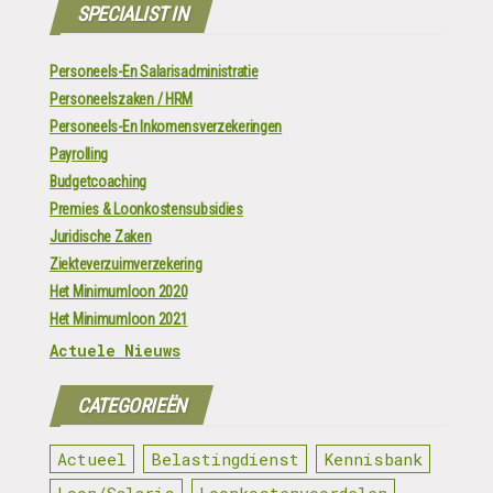
SPECIALIST IN
Personeels-En Salarisadministratie
Personeelszaken / HRM
Personeels-En Inkomensverzekeringen
Payrolling
Budgetcoaching
Premies & Loonkostensubsidies
Juridische Zaken
Ziekteverzuimverzekering
Het Minimumloon 2020
Het Minimumloon 2021
Actuele Nieuws
CATEGORIEËN
Actueel
Belastingdienst
Kennisbank
Loon/Salaris
Loonkostenvoordelen