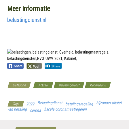
Meer informatie
belastingdienst.nl
Post
Share
Share
Categorie
Actueel
Belastingdienst
Kennisbank
Werkgeverscoach
Belastingdienst
bijzonder uitstel
Tags
2022
betalingsregeling
van betaling
fiscale coronamaatregelen
corona