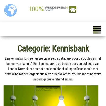
Ga
naar
de
inhoud
100%
Personeelszaken / HRM,
Salarisverwerking,
Werkgeverscoach,
Ziekteverzuim wet en
regelgeving,
HR – Salaris –
Personeelsverzekeringen,
Payroll –
Premies en
loonkostensubsidies,
Categorie:
Kennisbank
Verzekeringen –
Payrolling, Juridische
zaken, Opleiding,
Wet &
ontwikkeling en
Een kennisbank is een gespecialiseerde databank voor de opslag en het
Regelgeving –
coaching, HR Scan,
beheer van ‘kennis’. Een kennisbank is de basis voor een collectie van
Coaching
kennis. Normaliter bestaat een kennisbank uit specifieke kennis met
betrekking tot een organisatie bijvoorbeeld: artikel troubleshooting white
papers gebruikershandleiding