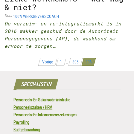
& niet?
Door
100% WERKGEVERSCOACH
De verzuim- en re-integratiemarkt is in
2016 wakker geschud door de Autoriteit
Persoonsgegevens (AP), de waakhond om
ervoor te zorgen…
Berichten
Vorige
1
…
305
306
navigatie
SPECIALIST IN
Personeels-En Salarisadministratie
Personeelszaken / HRM
Personeels-En Inkomensverzekeringen
Payrolling
Budgetcoaching