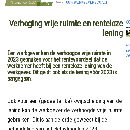
Door
100% WERKGEVERSCOACH
16 november 2022
Uit
Verhoging vrije ruimte en renteloze
lening
Ni
Lo
Een werkgever kan de verhoogde vrije ruimte in
20
2023 gebruiken voor het rentevoordeel dat de
werknemer heeft bij een renteloze lening van de
werkgever. Dit geldt ook als de lening vóór 2023 is
aangegaan.
Ook voor een (gedeeltelijke) kwijtschelding van de
lening kan de werkgever de verhoogde vrije ruimte
gebruiken. Dit is aan de orde geweest bij de
behandeling van het Belastingplan 2023.