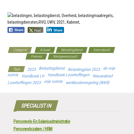
Post
Share
Share
Categorie
Actueel
Belastingdienst
Kennisbank
Overheid
Premies
Werkgeverscoach
Belastingdienst
de vrije
Tags
2023
Belastingplan 2023
ruimte
Handboek Loonheffingen
Handboek LH
Nieuwsbrief
vrije ruimte
Loonheffingen 2023
werkkostenregeling (WKR)
SPECIALIST IN
Personeels-En Salarisadministratie
Personeelszaken / HRM