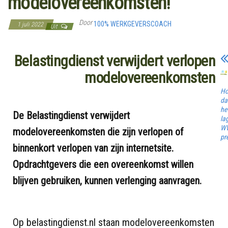
modelovereenkomsten!
Door
100% WERKGEVERSCOACH
1 juli 2022
Uit
Belastingdienst verwijdert verlopen
modelovereenkomsten
Ho
da
he
De Belastingdienst verwijdert
la
W
modelovereenkomsten die zijn verlopen of
pr
binnenkort verlopen van zijn internetsite.
Opdrachtgevers die een overeenkomst willen
blijven gebruiken, kunnen verlenging aanvragen.
Op belastingdienst.nl staan modelovereenkomsten