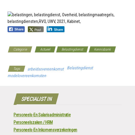
Post
Share
Share
Categorie
Actueel
Belastingdienst
Kennisbank
Werkgeverscoach
Belastingdienst
Tags
arbeidsovereenkomst
modelovereenkomsten
SPECIALIST IN
Personeels-En Salarisadministratie
Personeelszaken / HRM
Personeels-En Inkomensverzekeringen