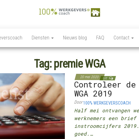
100%
Personeelszaken / HRM,
Salarisverwerking,
Werkgeverscoach,
Ziekteverzuim wet en
everscoach
Diensten
Nieuws blog
FAQ
Contact
regelgeving,
HR – Salaris –
Personeelsverzekeringen,
Payroll –
Premies en
loonkostensubsidies,
Tag:
premie WGA
Verzekeringen –
Payrolling, Juridische
zaken, Opleiding,
Wet &
ontwikkeling en
20 mei 2020
Regelgeving –
Uit
coaching, HR Scan,
Controleer de
Coaching
WGA 2019
Door
100% WERKGEVERSCOACH
Half mei ontvangen w
werknemers een brief
instroomcijfers 2019
goed.…