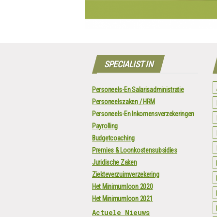
SPECIALIST IN
Personeels-En Salarisadministratie
Personeelszaken / HRM
Personeels-En Inkomensverzekeringen
Payrolling
Budgetcoaching
Premies & Loonkostensubsidies
Juridische Zaken
Ziekteverzuimverzekering
Het Minimumloon 2020
Het Minimumloon 2021
Actuele Nieuws