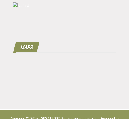
MAPS
Copyright © 2016 - 2024 | 100%
Werkgeverscoach B.V.
| Designed by
MPG |
Disclaimer