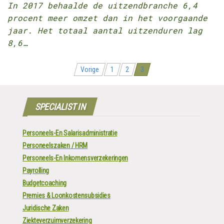
In 2017 behaalde de uitzendbranche 6,4
procent meer omzet dan in het voorgaande
jaar. Het totaal aantal uitzenduren lag
8,6…
Berichten
Vorige
1
2
3
navigatie
SPECIALIST IN
Personeels-En Salarisadministratie
Personeelszaken / HRM
Personeels-En Inkomensverzekeringen
Payrolling
Budgetcoaching
Premies & Loonkostensubsidies
Juridische Zaken
Ziekteverzuimverzekering