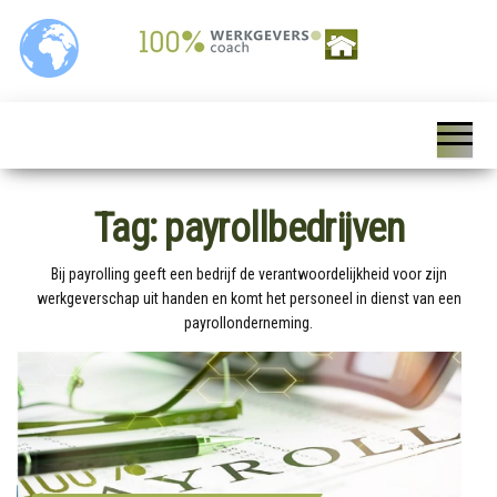
Ga
naar
de
inhoud
100%
Personeelszaken / HRM,
Salarisverwerking,
Werkgeverscoach,
Ziekteverzuim wet en
regelgeving,
HR – Salaris –
Personeelsverzekeringen,
Payroll –
Premies en
loonkostensubsidies,
Tag:
payrollbedrijven
Verzekeringen –
Payrolling, Juridische
zaken, Opleiding,
Wet &
ontwikkeling en
Bij payrolling geeft een bedrijf de verantwoordelijkheid voor zijn
Regelgeving –
coaching, HR Scan,
werkgeverschap uit handen en komt het personeel in dienst van een
Coaching
payrollonderneming.