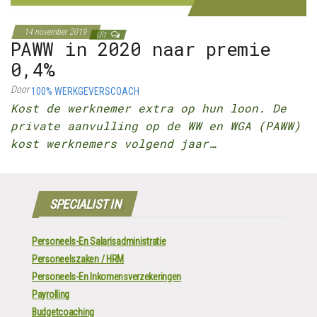
14 november 2019
Uit
PAWW in 2020 naar premie
0,4%
Door
100% WERKGEVERSCOACH
Kost de werknemer extra op hun loon. De
private aanvulling op de WW en WGA (PAWW)
kost werknemers volgend jaar…
SPECIALIST IN
Personeels-En Salarisadministratie
Personeelszaken / HRM
Personeels-En Inkomensverzekeringen
Payrolling
Budgetcoaching