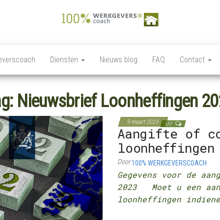
100%
Personeelszaken / HRM,
Salarisverwerking,
Werkgeverscoach,
Ziekteverzuim wet en
everscoach
Diensten
Nieuws blog
FAQ
Contact
regelgeving,
HR – Salaris –
Personeelsverzekeringen,
Payroll –
Premies en
loonkostensubsidies,
ag:
Nieuwsbrief Loonheffingen 2
Verzekeringen –
Payrolling, Juridische
zaken, Opleiding,
Wet &
ontwikkeling en
9 maart 2023
Regelgeving –
Uit
coaching, HR Scan,
Aangifte of c
Coaching
loonheffingen
Door
100% WERKGEVERSCOACH
Gegevens voor de aan
2023 Moet u een aan
loonheffingen indien