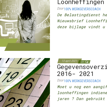
Loonheffingen
Door
100% WERKGEVERSCOACH
De Belastingdienst h
Nieuwsbrief Loonheff
deze bijlage vindt u
13 april 2021
Uit
Gegevensoverz
2016- 2021
Door
100% WERKGEVERSCOACH
Moet u nog een aangi
loonheffingen indien
jaren ? Dan gebruikt