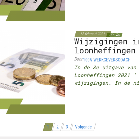
12 februari 2021
Uit
Wijzigingen i
loonheffingen
Door
100% WERKGEVERSCOACH
In de 3e uitgave van
Loonheffingen 2021 ‘
wijzigingen. In de n
1
2
3
Volgende