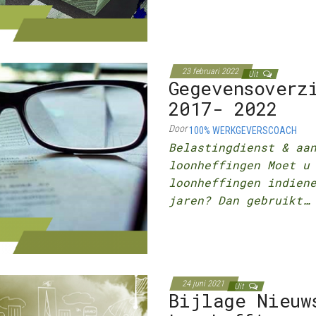
23 februari 2022
Uit
Gegevensoverz
2017- 2022
Door
100% WERKGEVERSCOACH
Belastingdienst & aa
loonheffingen Moet u
loonheffingen indien
jaren? Dan gebruikt…
24 juni 2021
Uit
Bijlage Nieuw