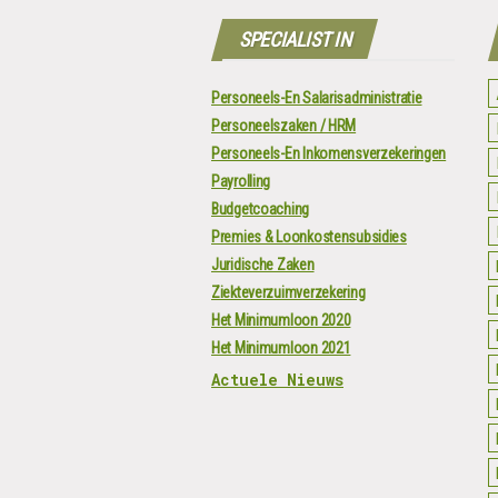
SPECIALIST IN
Personeels-En Salarisadministratie
Personeelszaken / HRM
Personeels-En Inkomensverzekeringen
Payrolling
Budgetcoaching
Premies & Loonkostensubsidies
Juridische Zaken
Ziekteverzuimverzekering
Het Minimumloon 2020
Het Minimumloon 2021
Actuele Nieuws