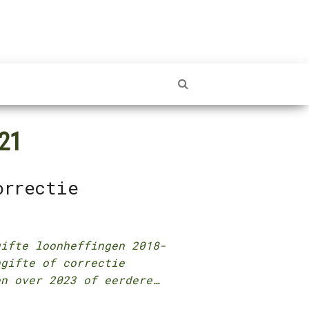
021
orrectie
gifte loonheffingen 2018-
gifte of correctie
en over 2023 of eerdere…