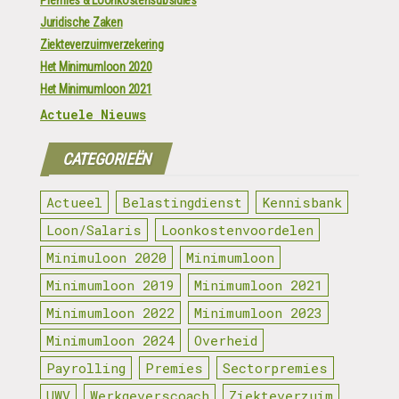
Premies & Loonkostensubsidies
Juridische Zaken
Ziekteverzuimverzekering
Het Minimumloon 2020
Het Minimumloon 2021
Actuele Nieuws
CATEGORIEËN
Actueel
Belastingdienst
Kennisbank
Loon/Salaris
Loonkostenvoordelen
Minimuloon 2020
Minimumloon
Minimumloon 2019
Minimumloon 2021
Minimumloon 2022
Minimumloon 2023
Minimumloon 2024
Overheid
Payrolling
Premies
Sectorpremies
UWV
Werkgeverscoach
Ziekteverzuim