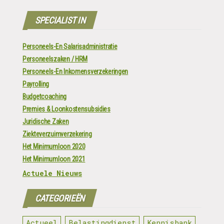
navigatie
SPECIALIST IN
Personeels-En Salarisadministratie
Personeelszaken / HRM
Personeels-En Inkomensverzekeringen
Payrolling
Budgetcoaching
Premies & Loonkostensubsidies
Juridische Zaken
Ziekteverzuimverzekering
Het Minimumloon 2020
Het Minimumloon 2021
Actuele Nieuws
CATEGORIEËN
Actueel
Belastingdienst
Kennisbank