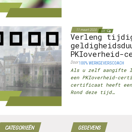
11 maart 2020
Uit
Verleng tijdi
geldigheidsdu
PKIoverheid-c
Door
100% WERKGEVERSCOACH
Als u zelf aangifte 
een PKIoverheid-cert
certificaat heeft ee
Rond deze tijd…
CATEGORIEËN
GEGEVENS