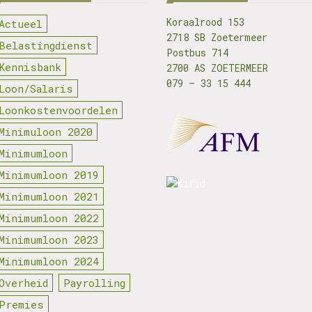
Koraalrood 153
Actueel
2718 SB Zoetermeer
Belastingdienst
Postbus 714
Kennisbank
2700 AS ZOETERMEER
079 – 33 15 444
Loon/Salaris
Loonkostenvoordelen
Minimuloon 2020
Minimumloon
Minimumloon 2019
Minimumloon 2021
Minimumloon 2022
Minimumloon 2023
Minimumloon 2024
Overheid
Payrolling
Premies