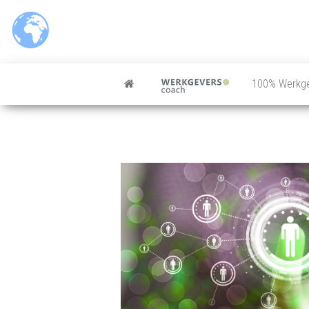
Ga
naar
de
inhoud
100% Werkg