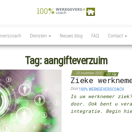
100%
Personeelszaken / HRM,
Salarisverwerking,
Werkgeverscoach,
Ziekteverzuim wet en
everscoach
Diensten
Nieuws blog
FAQ
Contact
regelgeving,
HR – Salaris –
Personeelsverzekeringen,
Payroll –
Premies en
loonkostensubsidies,
Tag:
aangifteverzuim
Verzekeringen –
Payrolling, Juridische
zaken, Opleiding,
Wet &
ontwikkeling en
25 november 2020
Regelgeving –
Uit
coaching, HR Scan,
Zieke werknem
Coaching
Door
100% WERKGEVERSCOACH
Is uw werknemer ziek
door. Ook bent u ver
integratie. Begin hi