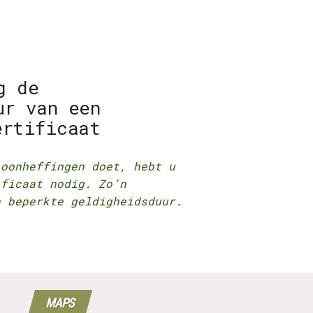
g de
ur van een
ertificaat
loonheffingen doet, hebt u
ificaat nodig. Zo’n
n beperkte geldigheidsduur.
MAPS