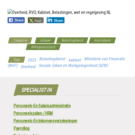
Post
Share
Share
Categorie
Actueel
Belastingdienst
Kennisbank
Overheid
Werkgeverscoach
Belastingdienst
Ministerie van Financiën
Tags
2023
kabinet
(MvF)
Sociale Zaken en Werkgelegenheid (SZW)
Overheid
SPECIALIST IN
Personeels-En Salarisadministratie
Personeelszaken / HRM
Personeels-En Inkomensverzekeringen
Payrolling