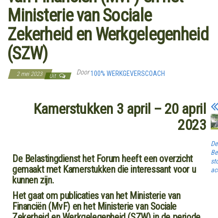
Ministerie van Sociale
Zekerheid en Werkgelegenheid
(SZW)
Door
100% WERKGEVERSCOACH
2 mei 2023
Uit
Kamerstukken 3 april – 20 april
2023
De
Be
De Belastingdienst het Forum heeft een overzicht
st
gemaakt met Kamerstukken die interessant voor u
ac
kunnen zijn.
Het gaat om publicaties van het Ministerie van
Financiën (MvF) en het Ministerie van Sociale
Zekerheid en Werkgelegenheid (SZW) in de periode