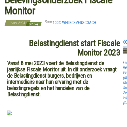
Monitor
Door
100% WERKGEVERSCOACH
3 mei 2023
Uit
Belastingdienst start Fiscale
Monitor 2023
Pu
Vanaf 8 mei 2023 voert de Belastingdienst de
he
jaarlijkse Fiscale Monitor uit. In dit onderzoek vraagt
va
de Belastingdienst burgers, bedrijven en
(M
intermediairs naar hun ervaring met de
Mi
belastingregels en het handelen van de
So
Ze
Belastingdienst.
We
(S