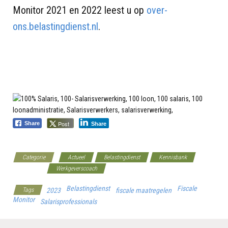
Monitor 2021 en 2022 leest u op
over-
ons.belastingdienst.nl
.
Post
Share
Share
Categorie
Actueel
Belastingdienst
Kennisbank
Payrolling
Werkgeverscoach
Belastingdienst
Fiscale
Tags
2023
fiscale maatregelen
Monitor
Salarisprofessionals